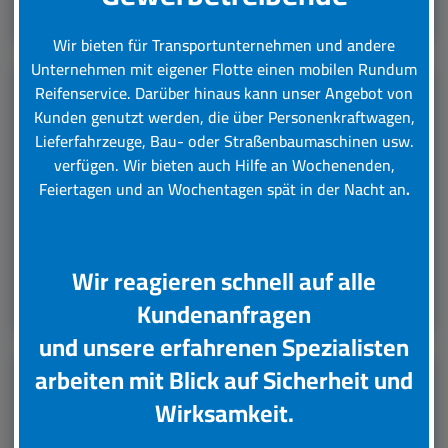
Leistungsübersicht
Wir bieten für Transportunternehmen und andere
Unternehmen mit eigener Flotte einen mobilen Rundum
Reifenservice.
Darüber hinaus kann unser Angebot von
Kunden genutzt werden, die über Personenkraftwagen,
LKW Reifenservice
Lieferfahrzeuge, Bau- oder Straßenbaumaschinen usw.
verfügen. Wir bieten auch Hilfe an Wochenenden,
Boxenstop24 e.K. Ihr Top-Lkw-Reifenservice. Wir
Feiertagen und an Wochentagen spät in der Nacht an
.
übernehmen für Sie verschiedene Tätigkeiten rund
um die Wartung, Pflege und Reparatur Ihrer Lkw
Reifen.
Wir reagieren schnell auf alle
Leistungsübersicht
Kundenanfragen
und unsere erfahrenen Spezialisten
arbeiten mit Blick auf Sicherheit und
Unsere Partner
Wirksamkeit.