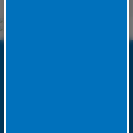
Unsere Partner
Boxenstop24 e.K.
Erlenweg 24
35625 Hüttenberg
Tel. Nr. 06441 770 422