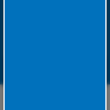
So funktioniert unser 24h LKW-Notdienst
Rufen Sie bei einer Reifenpanne einfach unsere
Notrufnummer an. Durch die Angabe Ihres
Standorts wissen wir, wohin unser
Pannendienstauto fahren muss. Es ist voll
ausgestattet, um die Reparatur vor Ort
durchzuführen. Unsere Mitarbeiter werden für jedes
Problem eine Lösung zu finden.
LKW-Reifennotruf 06441 770 422
Unser Serviceangebot