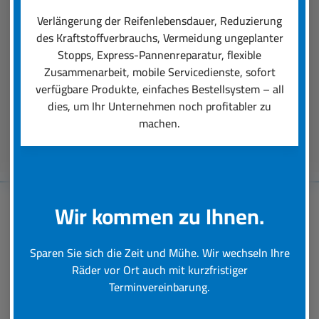
einen professionellen Räder-Rundumservice
Verlängerung der Reifenlebensdauer, Reduzierung
ausmacht. Unsere Dienstleistungen reichen von
des Kraftstoffverbrauchs, Vermeidung ungeplanter
der Auswahl der für den Einsatz perfekt
Stopps, Express-Pannenreparatur, flexible
passenden Reifen über deren Montage bis hin zu
Zusammenarbeit, mobile Servicedienste, sofort
schneller Hilfe bei einer Reifen-Panne.
verfügbare Produkte, einfaches Bestellsystem – all
dies, um Ihr Unternehmen noch profitabler zu
machen.
Beratungstermin vereinbaren
Wir kommen zu Ihnen.
Baumaschinen-
Sparen Sie sich die Zeit und Mühe. Wir wechseln Ihre
Reifenservice
Räder vor Ort auch mit kurzfristiger
Terminvereinbarung.
Schnelle und professionelle