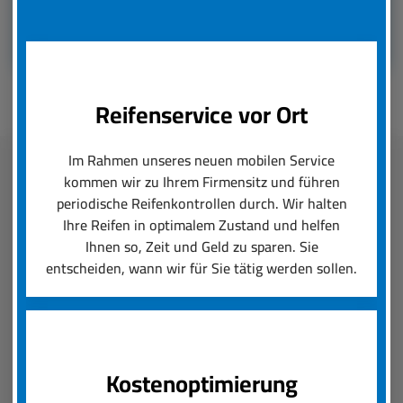
Reifenservice vor Ort
Im Rahmen unseres neuen mobilen Service
kommen wir zu Ihrem Firmensitz und führen
Fleetmanagement
periodische Reifenkontrollen durch. Wir halten
Ihre Reifen in optimalem Zustand und helfen
boxenstop24 e.K. übernimmt zuverlässig und
Ihnen so, Zeit und Geld zu sparen. Sie
schnell das Reifenmanagement Ihres Fuhrparks.
entscheiden, wann wir für Sie tätig werden sollen.
Ob saisonal bedingter Wechsel von Rädern und
Reifen oder die Konfiguration von Felgen und
Neureifen, wir setzen Ihre Reifenanforderungen
um und sorgen für einen reibungslosen Ablauf.
Kostenoptimierung
Der boxenstop24 e.K. Fleet Service ist das, was