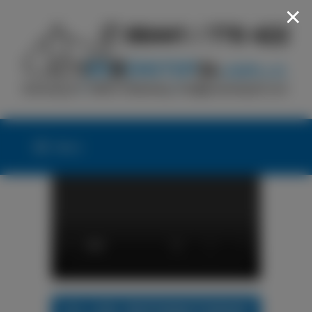
×
Menü
24h LKW-REIFENNOTDIENST