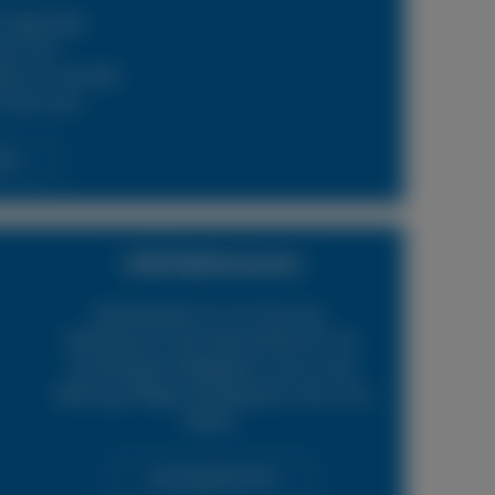
 regionalen
ern und
en wir schnelle
 Ihren Lkw.
cht
LKW Reifenservice
Boxenstop24 e.K. Ihr Top-Lkw-
Reifenservice. Wir übernehmen für Sie
verschiedene Tätigkeiten rund um die
Wartung, Pflege und Reparatur Ihrer Lkw
Reifen.
Leistungsübersicht