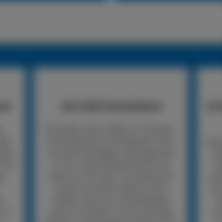
nst
24h LKW-Pannendienst
So 
n
Wir bieten einen mobilen 24-Stunden-
LKW-
Pannendienst für die Reparatur Ihres
Rufe
nden
Lkw oder Anhängers unterwegs oder
un
 Wir
vor Ort. Viele Probleme können wir
An
er
direkt vor Ort lösen. So kommen Sie
woh
schnell und sicher wieder auf die
mus
er
Straße, ohne erst in die Werkstatt
R
, so
fahren zu müssen. Ist eine sofortige
Un