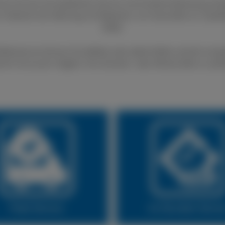
nen Sie sich auf exzellenten Service und fundierte Beratung ver
 im Bereich der Wartung und Reparatur von Autoreifen an. Qualit
Stelle.
fenservice können Sie defekte oder platte Reifen schnell und gü
lich ist es auch möglich, Ihre Sommer- oder Winterreifen zu wec
Fleet Service
24 Stunden Servi