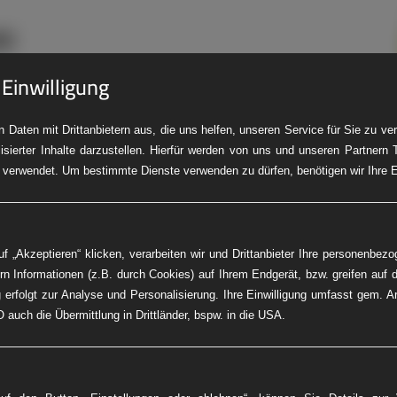
 Einwilligung
 Daten mit Drittanbietern aus, die uns helfen, unseren Service für Sie zu v
isierter Inhalte darzustellen. Hierfür werden von uns und unseren Partnern 
LKW-Pannendienst
Baumaschinen-Service
Fleet Service
PK
 verwendet. Um bestimmte Dienste verwenden zu dürfen, benötigen wir Ihre Ei
f „Akzeptieren“ klicken, verarbeiten wir und Drittanbieter Ihre personenbez
rn Informationen (z.B. durch Cookies) auf Ihrem Endgerät, bzw. greifen auf d
 erfolgt zur Analyse und Personalisierung. Ihre Einwilligung umfasst gem. A
 auch die Übermittlung in Drittländer, bspw. in die USA.