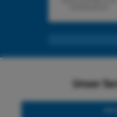
können wir den Reifen vor Ort
vollständig reparieren.
Unser Se
LKW-R