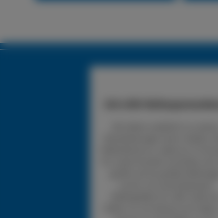
24h LKW-Reifenpannendie
Wir bieten zusätzlich zu unsere
Dienstleistungen einen mobilen 
Reifendienst an, wobei wir 24 Stu
für unsere Kunden erreichbar sind.
greifen auf ein großes Reifenlag
zurück, mit verschiedensten
Reifengrößen für LKW. Sollte d
Reifen nur ein kleines Loch haben