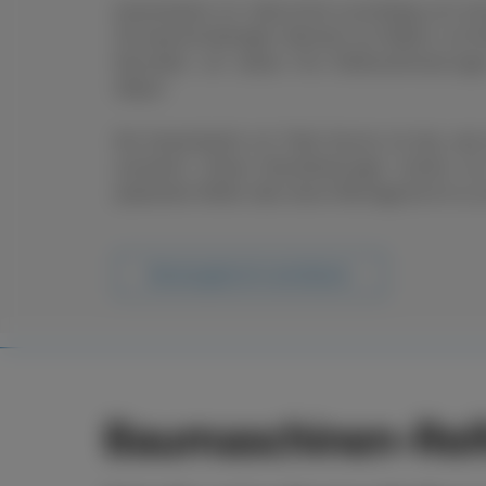
boxenstop24 e.K. übernimmt zuverlässig und sch
Ob saisonal bedingter Wechsel von Rädern und R
Neureifen, wir setzen Ihre Reifenanforderung
Ablauf.
Der boxenstop24 e.K. Fleet Service ist das, wa
ausmacht. Unsere Dienstleistungen reichen vo
passenden Reifen über deren Montage bis hin zu s
Beratungstermin vereinbaren
Baumaschinen-Reif