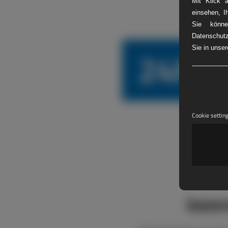
Mit Klick 
einsehen, I
Sie könne
Datenschutz
24h L
Sie in unse
Cookie settin
boxen