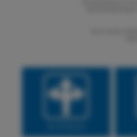
Bei boxenstop24 e.K. kön
bietet Dienstleistungen
Durch unseren LKW Rei
Natür
Vor Ort Service