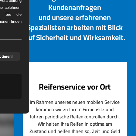
erarbeitung
Kundenanfragen
ge ablehnen.
und unsere erfahrenen
em Sie die
ionen finden
Spezialisten arbeiten mit Blick
DIENST
auf Sicherheit und Wirksamkeit.
ptieren!
Reifenservice vor Ort
Im Rahmen unseres neuen mobilen Service
kommen wir zu Ihrem Firmensitz und
führen periodische Reifenkontrollen durch.
artner
Wir halten Ihre Reifen in optimalem
Zustand und helfen Ihnen so, Zeit und Geld