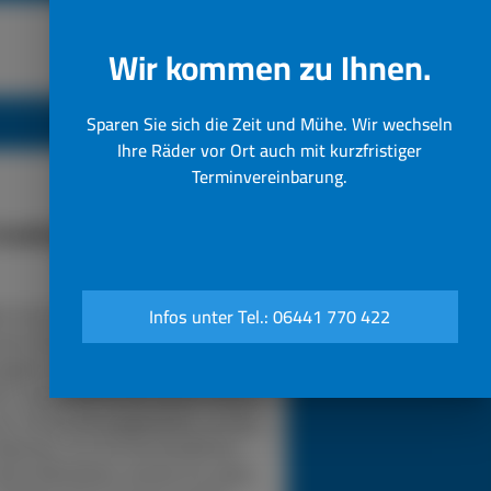
Wir kommen zu Ihnen.
Sparen Sie sich die Zeit und Mühe. Wir wechseln
Ihre Räder vor Ort auch mit kurzfristiger
Terminvereinbarung.
funktioniert unser 24h LKW-
Notdienst
n Sie bei einer Reifenpanne einfach
Infos unter Tel.: 06441 770 422
sere Notrufnummer an. Durch die
gabe Ihres Standorts wissen wir,
in unser Pannendienstauto fahren
s. Es ist voll ausgestattet, um die
eparatur vor Ort durchzuführen.
sere Mitarbeiter werden für jedes