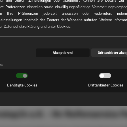
auf den Button „Einstellungen oder ablehnen“, können Sie Details zur V
hre Präferenzen einstellen sowie einwilligungspflichtige Verarbeitungsvorgän
n Ihre Präferenzen jederzeit anpassen oder widerrufen, ind
einstellungen innerhalb des Footers der Webseite aufrufen. Weitere Informat
KW-REIFENNOT
rer Datenschutzerklärung und unter Cookies.
Akzeptieren!
Drittanbieter akze
gs:
Benötigte Cookies
Drittanbieter Cookies
stop24 e.K. - Ihr Reifenservice P