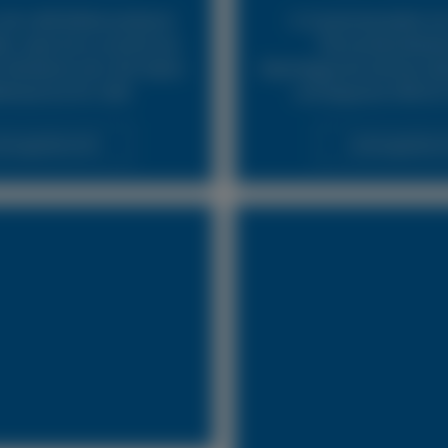
24h LKW Reifennotdienst
In Zusammenarbeit mit
ür, dass Sie so schnell wie
Pannendienstleist
fahrbereit sind. Wir bieten
Abschleppunternehmen biet
fenservice für LKW.
und bequeme Hilfe für
stungsübersicht
Leistungsübersi