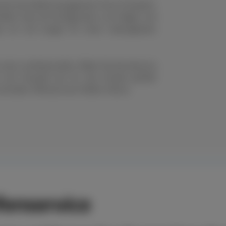
nell das Reifenmanagement Ihres Fuhrparks.
eifen oder die Konfiguration von Felgen und
en um und sorgen für einen reibungslosen
s einen professionellen Räder-Rundumservice
n der Auswahl der für den Einsatz perfekt
chneller Hilfe bei einer Reifen-Panne.
enservice