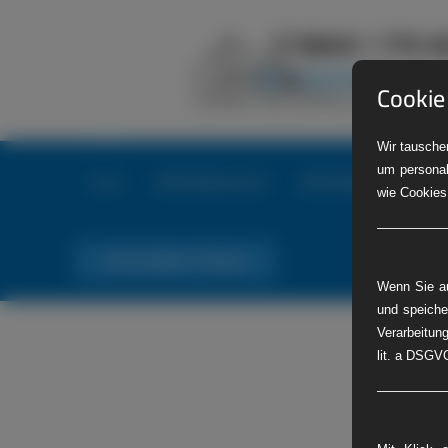
Cookie
Wir tauschen
um personal
Home
LKW-Reifenservice
LKW-Reifennotdienst
wie Cookies
Tel. Nr. 06441 770 422
Wenn Sie au
und speiche
Verarbeitung
lit. a DSGVO