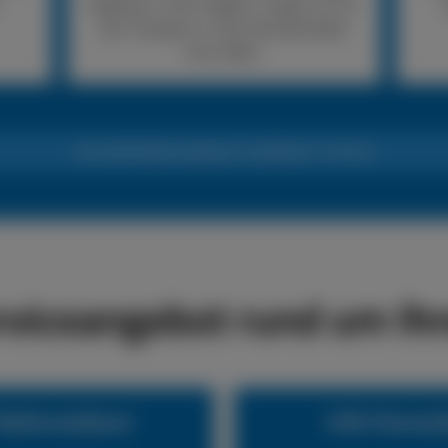
Reparatur nicht möglich, sorgen wir für
den Transport in eine Fachwerkstatt
Ihrer Wahl.
24h LKW-Reifennotdienst +49 (0) 6441 770 422
rviceangebot rund um Ihr
eifennotdienst
LKW-Pannend