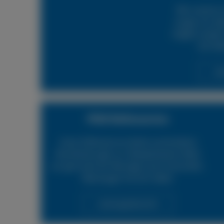
Mit unserem 
sorgen wir daf
möglich wieder 
24h Rei
Lei
PKW Reifenservice
Unser Reifenservice bietet verschiedene
Dienstleistungen an. Beispielsweise helfen
wir gerne bei der Montage neuer Autoreifen.
Überzeugen Sie sich selbst.
Leistungsübersicht