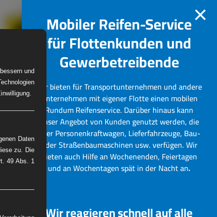
×
Mobiler Reifen-Service
für Flottenkunden und
Gewerbetreibende
erbessern und
Technologien
Wir bieten für Transportunternehmen und andere
W-Reifenservice
Bilder
nwilligung.
Unternehmen mit eigener Flotte einen mobilen
Rundum Reifenservice.
Darüber hinaus kann
unser Angebot von Kunden genutzt werden, die
über Personenkraftwagen, Lieferfahrzeuge, Bau-
ogenen Daten
oder Straßenbaumaschinen usw. verfügen. Wir
iese zu. Die
bieten auch Hilfe an Wochenenden, Feiertagen
rt. 49 Abs. 1
und an Wochentagen spät in der Nacht an
.
Wir reagieren schnell auf alle