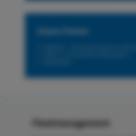
Unsere Partner
PNEUNET – das Flottennetzwerk für alle N
Reifen 1+ Ihr persönlicher Reifenexperte
DKV Mobility
Fleetmanagement