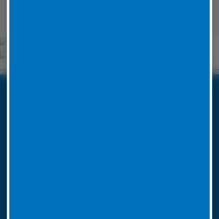
Wehrheim
Unsere Partner
Boxenstop24 e.K.
Erlenweg 24
35625 Hüttenberg
Tel. Nr. 06441 770 422