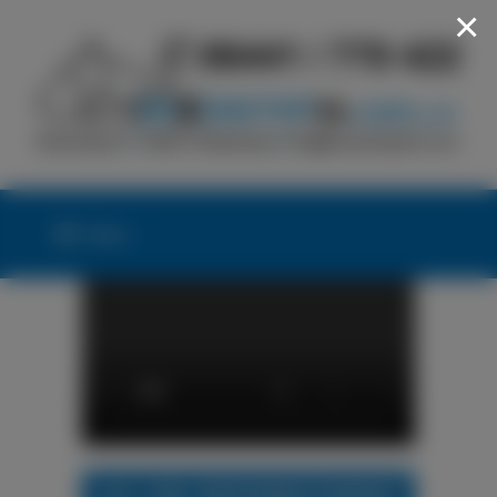
×
Menü
24h LKW-REIFENNOTDIENST