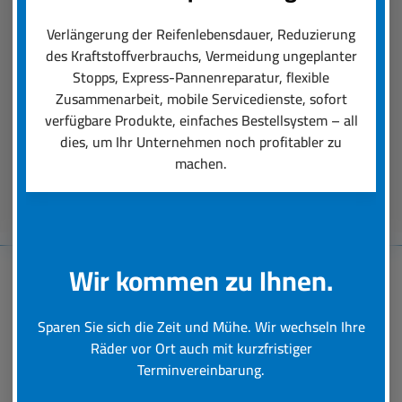
Der boxenstop24 e.K. Fleet Service ist das, was
einen professionellen Räder-Rundumservice
Verlängerung der Reifenlebensdauer, Reduzierung
ausmacht. Unsere Dienstleistungen reichen von
des Kraftstoffverbrauchs, Vermeidung ungeplanter
der Auswahl der für den Einsatz perfekt
Stopps, Express-Pannenreparatur, flexible
passenden Reifen über deren Montage bis hin zu
Zusammenarbeit, mobile Servicedienste, sofort
schneller Hilfe bei einer Reifen-Panne.
verfügbare Produkte, einfaches Bestellsystem – all
dies, um Ihr Unternehmen noch profitabler zu
machen.
Beratungstermin vereinbaren
Wir kommen zu Ihnen.
Baumaschinen-
Sparen Sie sich die Zeit und Mühe. Wir wechseln Ihre
Reifenservice
Räder vor Ort auch mit kurzfristiger
Terminvereinbarung.