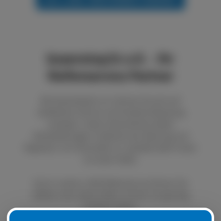
boxenstop24 e.K. - Ihr
Reifenservice Partner
Bei boxenstop24 e.K. können Sie sich auf
exzellenten Service und fundierte Beratung
verlassen. Unser Unternehmen bietet
Dienstleistungen im Bereich der Wartung und
Reparatur von Autoreifen an. Qualität steht immer
an erster Stelle.
Durch unseren LKW Reifenservice können Sie
defekte oder platte Reifen schnell und günstig
ersetzen lassen.
Natürlich ist es auch möglich, Ihre Sommer- oder