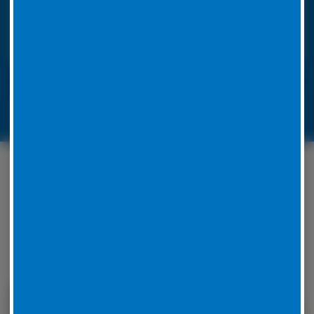
ausgestattet, um die Reparatur vor Ort
durchzuführen. Unsere Mitarbeiter werden für jedes
Problem eine Lösung zu finden.
LKW-Reifennotruf 06441 770 422
Unser Serviceangebot
rund um Ihren Reifen