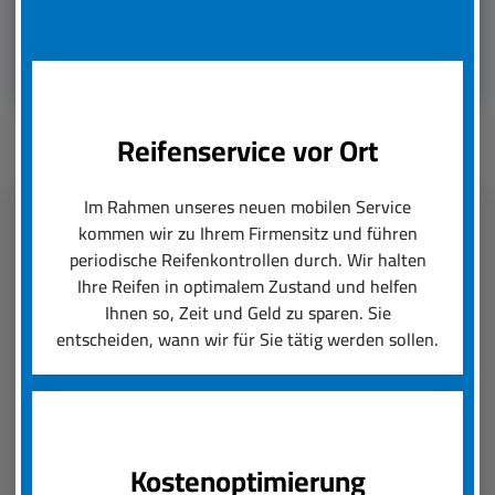
Reifenservice vor Ort
Im Rahmen unseres neuen mobilen Service
kommen wir zu Ihrem Firmensitz und führen
Fleetmanagement
periodische Reifenkontrollen durch. Wir halten
Ihre Reifen in optimalem Zustand und helfen
Ihnen so, Zeit und Geld zu sparen. Sie
boxenstop24 e.K. übernimmt zuverlässig und
entscheiden, wann wir für Sie tätig werden sollen.
schnell das Reifenmanagement Ihres Fuhrparks.
Ob saisonal bedingter Wechsel von Rädern und
Reifen oder die Konfiguration von Felgen und
Neureifen, wir setzen Ihre Reifenanforderungen
um und sorgen für einen reibungslosen Ablauf.
Kostenoptimierung