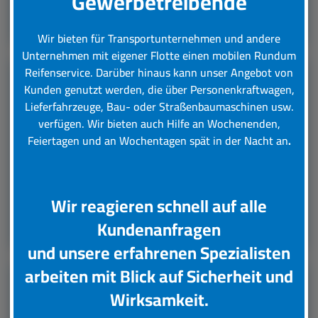
Gewerbetreibende
Leistungsübersicht
Wir bieten für Transportunternehmen und andere
Unternehmen mit eigener Flotte einen mobilen Rundum
Reifenservice.
Darüber hinaus kann unser Angebot von
Kunden genutzt werden, die über Personenkraftwagen,
LKW Reifenservice
Lieferfahrzeuge, Bau- oder Straßenbaumaschinen usw.
verfügen. Wir bieten auch Hilfe an Wochenenden,
Boxenstop24 e.K. Ihr Top-Lkw-Reifenservice. Wir
Feiertagen und an Wochentagen spät in der Nacht an
.
übernehmen für Sie verschiedene Tätigkeiten rund
um die Wartung, Pflege und Reparatur Ihrer Lkw
Reifen.
Wir reagieren schnell auf alle
Leistungsübersicht
Kundenanfragen
und unsere erfahrenen Spezialisten
arbeiten mit Blick auf Sicherheit und
Unsere Partner
Wirksamkeit.