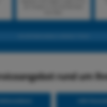
Reparatur nicht möglich, sorgen wir für
den Transport in eine Fachwerkstatt
Ihrer Wahl.
24h LKW-Reifennotdienst +49 (0) 6441 770 422
rviceangebot rund um Ihr
eifennotdienst
LKW-Pannend