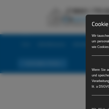
Cookie
Wir tauschen
um personal
Home
LKW-Reifenservice
LKW-Reifennotdienst
wie Cookies
Tel. Nr. 06441 770 422
Wenn Sie au
und speiche
Verarbeitung
lit. a DSGVO