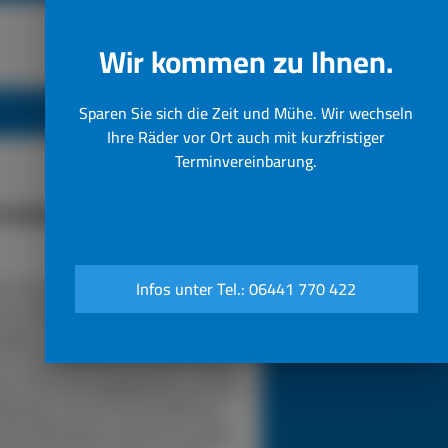
Wir kommen zu Ihnen.
Sparen Sie sich die Zeit und Mühe. Wir wechseln
Ihre Räder vor Ort auch mit kurzfristiger
Terminvereinbarung.
funktioniert unser 24h LKW-
Notdienst
n Sie bei einer Reifenpanne einfach
Infos unter Tel.: 06441 770 422
sere Notrufnummer an. Durch die
gabe Ihres Standorts wissen wir,
in unser Pannendienstauto fahren
s. Es ist voll ausgestattet, um die
eparatur vor Ort durchzuführen.
sere Mitarbeiter werden für jedes