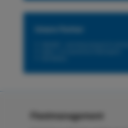
Unsere Partner
PNEUNET – das Flottennetzwerk für alle N
Reifen 1+ Ihr persönlicher Reifenexperte
DKV Mobility
Fleetmanagement