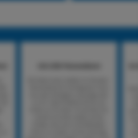
nst
24h LKW-Pannendienst
So 
n
Wir bieten einen mobilen 24-Stunden-
LKW-
Pannendienst für die Reparatur Ihres
Rufe
nden
Lkw oder Anhängers unterwegs oder
un
 Wir
vor Ort. Viele Probleme können wir
An
er
direkt vor Ort lösen. So kommen Sie
woh
schnell und sicher wieder auf die
mus
er
Straße, ohne erst in die Werkstatt
R
, so
fahren zu müssen. Ist eine sofortige
Un