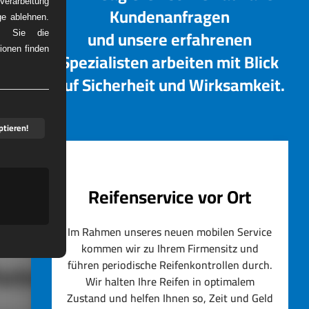
erarbeitung
Kundenanfragen
ge ablehnen.
und unsere erfahrenen
em Sie die
ionen finden
Spezialisten arbeiten mit Blick
DIENST
auf Sicherheit und Wirksamkeit.
ptieren!
Reifenservice vor Ort
Im Rahmen unseres neuen mobilen Service
kommen wir zu Ihrem Firmensitz und
führen periodische Reifenkontrollen durch.
artner
Wir halten Ihre Reifen in optimalem
Zustand und helfen Ihnen so, Zeit und Geld