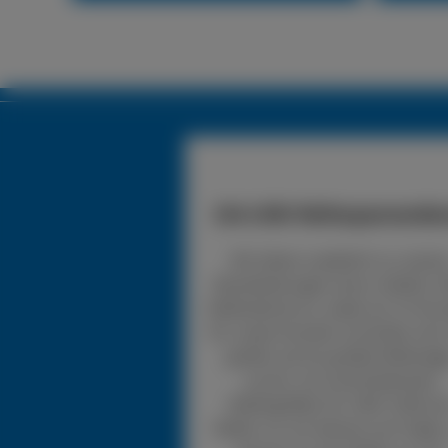
24h LKW-Reifenpannendie
Wir bieten zusätzlich zu unsere
Dienstleistungen einen mobilen 
Reifendienst an, wobei wir 24 Stu
für unsere Kunden erreichbar sind.
greifen auf ein großes Reifenlag
zurück, mit verschiedensten
Reifengrößen für LKW. Sollte d
Reifen nur ein kleines Loch haben