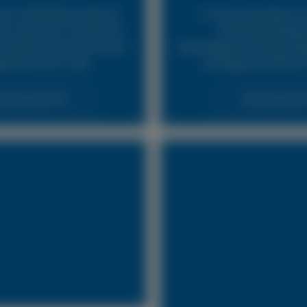
24h LKW Reifennotdienst
In Zusammenarbeit mit
ür, dass Sie so schnell wie
Pannendienstleist
fahrbereit sind. Wir bieten
Abschleppunternehmen biet
fenservice für LKW.
und bequeme Hilfe für
stungsübersicht
Leistungsübersi