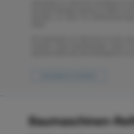
boxenstop24 e.K. übernimmt zuverlässig und sch
Ob saisonal bedingter Wechsel von Rädern und R
Neureifen, wir setzen Ihre Reifenanforderung
Ablauf.
Der boxenstop24 e.K. Fleet Service ist das, wa
ausmacht. Unsere Dienstleistungen reichen vo
passenden Reifen über deren Montage bis hin zu s
Beratungstermin vereinbaren
Baumaschinen-Reif