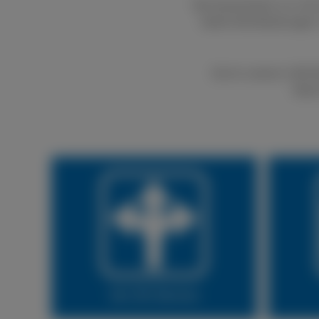
Bei boxenstop24 e.K. kön
bietet Dienstleistungen
Durch unseren LKW Rei
Natür
Vor Ort Service