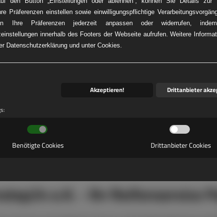
auf den Button „Einstellungen oder ablehnen“, können Sie Details zur V
hre Präferenzen einstellen sowie einwilligungspflichtige Verarbeitungsvorgän
n Ihre Präferenzen jederzeit anpassen oder widerrufen, ind
einstellungen innerhalb des Footers der Webseite aufrufen. Weitere Informat
KW-REIFENNOT
rer Datenschutzerklärung und unter Cookies.
Akzeptieren!
Drittanbieter akze
gs:
Benötigte Cookies
Drittanbieter Cookies
stop24 e.K. - Ihr Reifenservice P