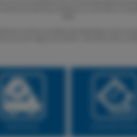
nen Sie sich auf exzellenten Service und fundierte Beratung ver
 im Bereich der Wartung und Reparatur von Autoreifen an. Qualit
Stelle.
fenservice können Sie defekte oder platte Reifen schnell und gü
lich ist es auch möglich, Ihre Sommer- oder Winterreifen zu wec
Fleet Service
24 Stunden Servi