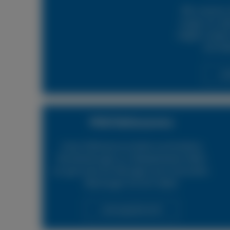
Mit unserem 
sorgen wir daf
möglich wieder 
24h Rei
Lei
PKW Reifenservice
Unser Reifenservice bietet verschiedene
Dienstleistungen an. Beispielsweise helfen
wir gerne bei der Montage neuer Autoreifen.
Überzeugen Sie sich selbst.
Leistungsübersicht