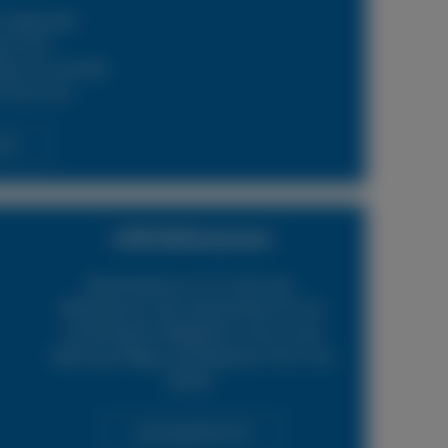
 regionalen
ern und
en wir schnelle
 Ihren Lkw.
cht
LKW Reifenservice
Boxenstop24 e.K. Ihr Top-Lkw-
Reifenservice. Wir übernehmen für Sie
verschiedene Tätigkeiten rund um die
Wartung, Pflege und Reparatur Ihrer Lkw
Reifen.
Leistungsübersicht