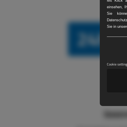
Mit Klick 
einsehen, I
Sie könne
Datenschutz
24h L
Sie in unse
Cookie settin
boxen