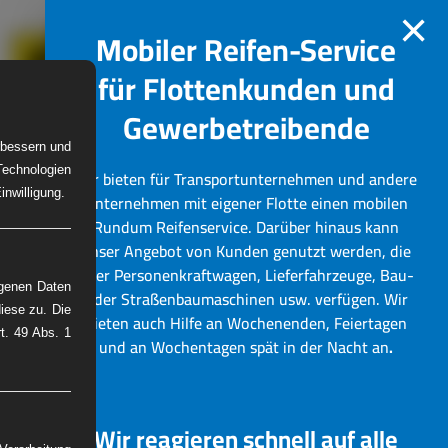
×
Mobiler Reifen-Service
für Flottenkunden und
Gewerbetreibende
erbessern und
Technologien
Wir bieten für Transportunternehmen und andere
W-Reifenservice
Bilder
nwilligung.
Unternehmen mit eigener Flotte einen mobilen
Rundum Reifenservice.
Darüber hinaus kann
unser Angebot von Kunden genutzt werden, die
über Personenkraftwagen, Lieferfahrzeuge, Bau-
ogenen Daten
oder Straßenbaumaschinen usw. verfügen. Wir
iese zu. Die
bieten auch Hilfe an Wochenenden, Feiertagen
rt. 49 Abs. 1
und an Wochentagen spät in der Nacht an
.
Wir reagieren schnell auf alle