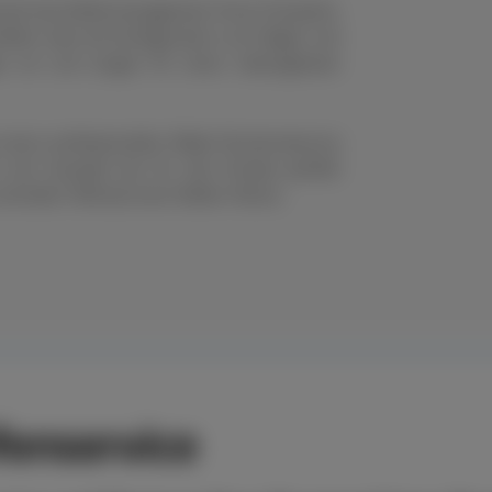
nell das Reifenmanagement Ihres Fuhrparks.
eifen oder die Konfiguration von Felgen und
en um und sorgen für einen reibungslosen
s einen professionellen Räder-Rundumservice
n der Auswahl der für den Einsatz perfekt
chneller Hilfe bei einer Reifen-Panne.
enservice