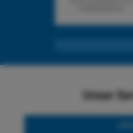
können wir den Reifen vor Ort
vollständig reparieren.
Unser Se
LKW-R