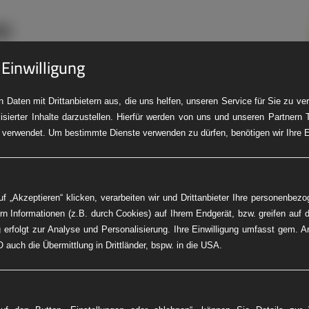
 Einwilligung
 Daten mit Drittanbietern aus, die uns helfen, unseren Service für Sie zu v
isierter Inhalte darzustellen. Hierfür werden von uns und unseren Partnern 
LKW-Pannendienst
Baumaschinen-Service
Fleet Service
PK
 verwendet. Um bestimmte Dienste verwenden zu dürfen, benötigen wir Ihre Ei
f „Akzeptieren“ klicken, verarbeiten wir und Drittanbieter Ihre personenbez
rn Informationen (z.B. durch Cookies) auf Ihrem Endgerät, bzw. greifen auf d
 erfolgt zur Analyse und Personalisierung. Ihre Einwilligung umfasst gem. A
 auch die Übermittlung in Drittländer, bspw. in die USA.