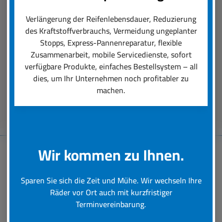
Der boxenstop24 e.K. Fleet Service ist das, was
einen professionellen Räder-Rundumservice
Verlängerung der Reifenlebensdauer, Reduzierung
ausmacht. Unsere Dienstleistungen reichen von
des Kraftstoffverbrauchs, Vermeidung ungeplanter
der Auswahl der für den Einsatz perfekt
Stopps, Express-Pannenreparatur, flexible
passenden Reifen über deren Montage bis hin zu
Zusammenarbeit, mobile Servicedienste, sofort
schneller Hilfe bei einer Reifen-Panne.
verfügbare Produkte, einfaches Bestellsystem – all
dies, um Ihr Unternehmen noch profitabler zu
machen.
Beratungstermin vereinbaren
Wir kommen zu Ihnen.
Baumaschinen-
Sparen Sie sich die Zeit und Mühe. Wir wechseln Ihre
Reifenservice
Räder vor Ort auch mit kurzfristiger
Terminvereinbarung.