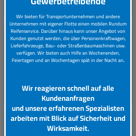
Gewerbetreibende
Leistungsübersicht
Wir bieten für Transportunternehmen und andere
Unternehmen mit eigener Flotte einen mobilen Rundum
Reifenservice.
Darüber hinaus kann unser Angebot von
Kunden genutzt werden, die über Personenkraftwagen,
LKW Reifenservice
Lieferfahrzeuge, Bau- oder Straßenbaumaschinen usw.
verfügen. Wir bieten auch Hilfe an Wochenenden,
Boxenstop24 e.K. Ihr Top-Lkw-Reifenservice. Wir
Feiertagen und an Wochentagen spät in der Nacht an
.
übernehmen für Sie verschiedene Tätigkeiten rund
um die Wartung, Pflege und Reparatur Ihrer Lkw
Reifen.
Wir reagieren schnell auf alle
Leistungsübersicht
Kundenanfragen
und unsere erfahrenen Spezialisten
arbeiten mit Blick auf Sicherheit und
Unsere Partner
Wirksamkeit.