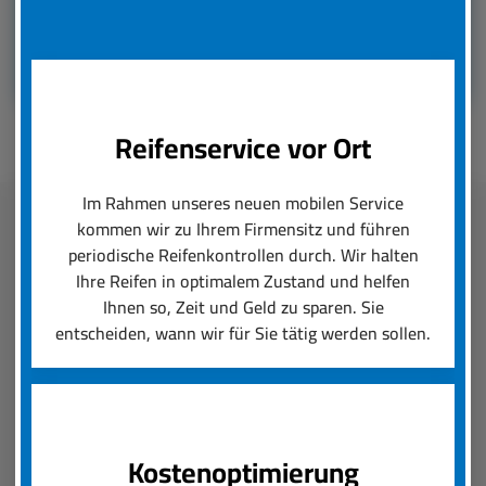
Reifenservice vor Ort
Im Rahmen unseres neuen mobilen Service
kommen wir zu Ihrem Firmensitz und führen
Fleetmanagement
periodische Reifenkontrollen durch. Wir halten
Ihre Reifen in optimalem Zustand und helfen
Ihnen so, Zeit und Geld zu sparen. Sie
boxenstop24 e.K. übernimmt zuverlässig und
entscheiden, wann wir für Sie tätig werden sollen.
schnell das Reifenmanagement Ihres Fuhrparks.
Ob saisonal bedingter Wechsel von Rädern und
Reifen oder die Konfiguration von Felgen und
Neureifen, wir setzen Ihre Reifenanforderungen
um und sorgen für einen reibungslosen Ablauf.
Kostenoptimierung