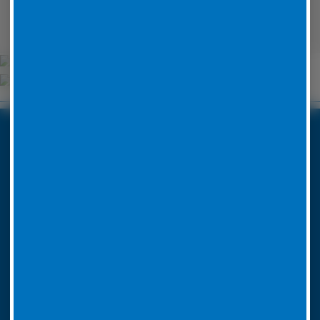
Wehrheim
Unsere Partner
Boxenstop24 e.K.
Erlenweg 24
35625 Hüttenberg
Tel. Nr. 06441 770 422