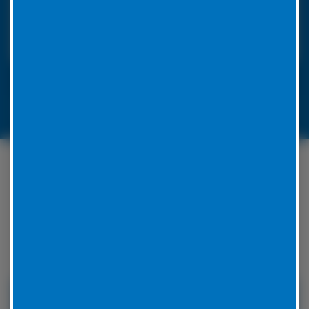
ausgestattet, um die Reparatur vor Ort
durchzuführen. Unsere Mitarbeiter werden für jedes
Problem eine Lösung zu finden.
LKW-Reifennotruf 06441 770 422
Unser Serviceangebot
rund um Ihren Reifen