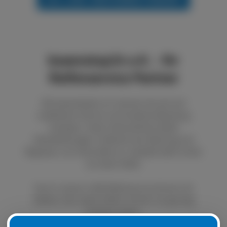
boxenstop24 e.K. - Ihr
Reifenservice Partner
Bei boxenstop24 e.K. können Sie sich auf
exzellenten Service und fundierte Beratung
verlassen. Unser Unternehmen bietet
Dienstleistungen im Bereich der Wartung und
Reparatur von Autoreifen an. Qualität steht immer
an erster Stelle.
Durch unseren LKW Reifenservice können Sie
defekte oder platte Reifen schnell und günstig
ersetzen lassen.
Natürlich ist es auch möglich, Ihre Sommer- oder