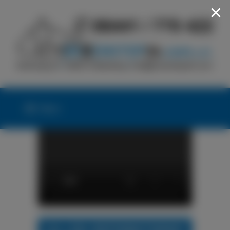
×
Menü
24h LKW-REIFENNOTDIENST