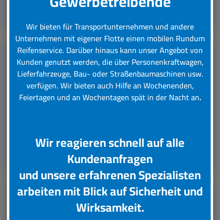
Gewerbetreibende
Leistungsübersicht
Wir bieten für Transportunternehmen und andere
Unternehmen mit eigener Flotte einen mobilen Rundum
Reifenservice.
Darüber hinaus kann unser Angebot von
Kunden genutzt werden, die über Personenkraftwagen,
LKW Reifenservice
Lieferfahrzeuge, Bau- oder Straßenbaumaschinen usw.
verfügen. Wir bieten auch Hilfe an Wochenenden,
Boxenstop24 e.K. Ihr Top-Lkw-Reifenservice. Wir
Feiertagen und an Wochentagen spät in der Nacht an
.
übernehmen für Sie verschiedene Tätigkeiten rund
um die Wartung, Pflege und Reparatur Ihrer Lkw
Reifen.
Wir reagieren schnell auf alle
Leistungsübersicht
Kundenanfragen
und unsere erfahrenen Spezialisten
arbeiten mit Blick auf Sicherheit und
Unsere Partner
Wirksamkeit.