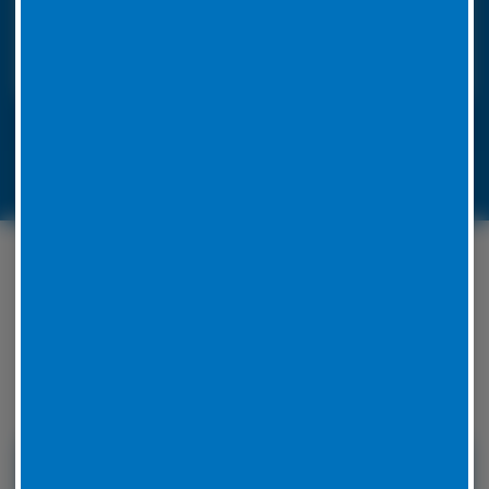
ausgestattet, um die Reparatur vor Ort
durchzuführen. Unsere Mitarbeiter werden für jedes
Problem eine Lösung zu finden.
LKW-Reifennotruf 06441 770 422
Unser Serviceangebot
rund um Ihren Reifen