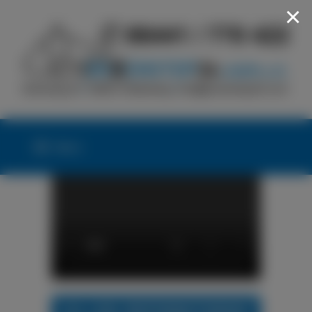
×
Menü
24h LKW-REIFENNOTDIENST