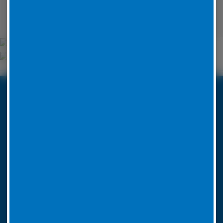
Wehrheim
Unsere Partner
Boxenstop24 e.K.
Erlenweg 24
35625 Hüttenberg
Tel. Nr. 06441 770 422