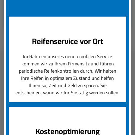
Reifenservice vor Ort
Im Rahmen unseres neuen mobilen Service
kommen wir zu Ihrem Firmensitz und führen
Fleetmanagement
periodische Reifenkontrollen durch. Wir halten
Ihre Reifen in optimalem Zustand und helfen
Ihnen so, Zeit und Geld zu sparen. Sie
boxenstop24 e.K. übernimmt zuverlässig und
entscheiden, wann wir für Sie tätig werden sollen.
schnell das Reifenmanagement Ihres Fuhrparks.
Ob saisonal bedingter Wechsel von Rädern und
Reifen oder die Konfiguration von Felgen und
Neureifen, wir setzen Ihre Reifenanforderungen
um und sorgen für einen reibungslosen Ablauf.
Kostenoptimierung