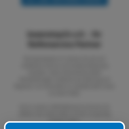
boxenstop24 e.K. - Ihr
Reifenservice Partner
Bei boxenstop24 e.K. können Sie sich auf
exzellenten Service und fundierte Beratung
verlassen. Unser Unternehmen bietet
Dienstleistungen im Bereich der Wartung und
Reparatur von Autoreifen an. Qualität steht immer
an erster Stelle.
Durch unseren LKW Reifenservice können Sie
defekte oder platte Reifen schnell und günstig
ersetzen lassen.
Natürlich ist es auch möglich, Ihre Sommer- oder