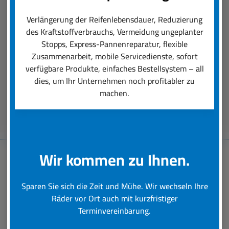
Der boxenstop24 e.K. Fleet Service ist das, was
einen professionellen Räder-Rundumservice
Verlängerung der Reifenlebensdauer, Reduzierung
ausmacht. Unsere Dienstleistungen reichen von
des Kraftstoffverbrauchs, Vermeidung ungeplanter
der Auswahl der für den Einsatz perfekt
Stopps, Express-Pannenreparatur, flexible
passenden Reifen über deren Montage bis hin zu
Zusammenarbeit, mobile Servicedienste, sofort
schneller Hilfe bei einer Reifen-Panne.
verfügbare Produkte, einfaches Bestellsystem – all
dies, um Ihr Unternehmen noch profitabler zu
machen.
Beratungstermin vereinbaren
Wir kommen zu Ihnen.
Baumaschinen-
Sparen Sie sich die Zeit und Mühe. Wir wechseln Ihre
Reifenservice
Räder vor Ort auch mit kurzfristiger
Terminvereinbarung.