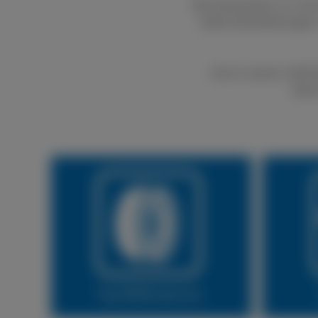
Bei boxenstop24 e.K. kön
bietet Dienstleistungen
Durch unseren LKW Rei
Natür
Vor Ort Service