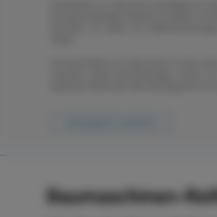
boxenstop24 e.K. übernimmt zuverlässig und sch
Ob saisonal bedingter Wechsel von Rädern und R
Neureifen, wir setzen Ihre Reifenanforderung
Ablauf.
Der boxenstop24 e.K. Fleet Service ist das, wa
ausmacht. Unsere Dienstleistungen reichen vo
passenden Reifen über deren Montage bis hin zu s
Beratungstermin vereinbaren
Baumaschinen-Reif