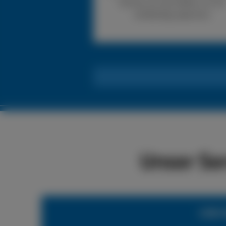
können wir den Reifen vor Ort
vollständig reparieren.
Unser Se
LKW-R