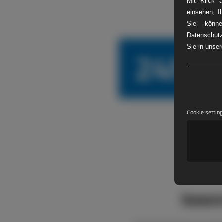
Mit Klick 
einsehen, I
Sie könne
Datenschutz
24h L
Sie in unse
Cookie settin
boxen