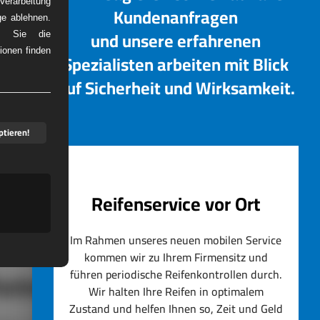
erarbeitung
Kundenanfragen
ge ablehnen.
und unsere erfahrenen
em Sie die
ionen finden
Spezialisten arbeiten mit Blick
DIENST
auf Sicherheit und Wirksamkeit.
ptieren!
Reifenservice vor Ort
Im Rahmen unseres neuen mobilen Service
kommen wir zu Ihrem Firmensitz und
führen periodische Reifenkontrollen durch.
artner
Wir halten Ihre Reifen in optimalem
Zustand und helfen Ihnen so, Zeit und Geld