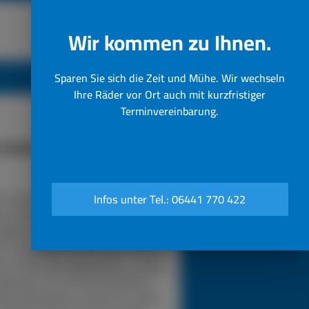
Wir kommen zu Ihnen.
Sparen Sie sich die Zeit und Mühe. Wir wechseln
Ihre Räder vor Ort auch mit kurzfristiger
Terminvereinbarung.
funktioniert unser 24h LKW-
Notdienst
n Sie bei einer Reifenpanne einfach
Infos unter Tel.: 06441 770 422
sere Notrufnummer an. Durch die
gabe Ihres Standorts wissen wir,
in unser Pannendienstauto fahren
s. Es ist voll ausgestattet, um die
eparatur vor Ort durchzuführen.
sere Mitarbeiter werden für jedes