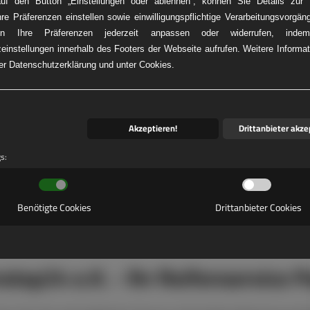
auf den Button „Einstellungen oder ablehnen“, können Sie Details zur V
hre Präferenzen einstellen sowie einwilligungspflichtige Verarbeitungsvorgän
n Ihre Präferenzen jederzeit anpassen oder widerrufen, ind
einstellungen innerhalb des Footers der Webseite aufrufen. Weitere Informat
KW-REIFENNOT
rer Datenschutzerklärung und unter Cookies.
Akzeptieren!
Drittanbieter akze
gs:
Benötigte Cookies
Drittanbieter Cookies
stop24 e.K. - Ihr Reifenservice P