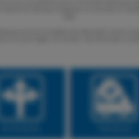
nen Sie sich auf exzellenten Service und fundierte Beratung ver
 im Bereich der Wartung und Reparatur von Autoreifen an. Qualit
Stelle.
fenservice können Sie defekte oder platte Reifen schnell und gü
lich ist es auch möglich, Ihre Sommer- oder Winterreifen zu wec
Fleet Service
24 Stunden Servi