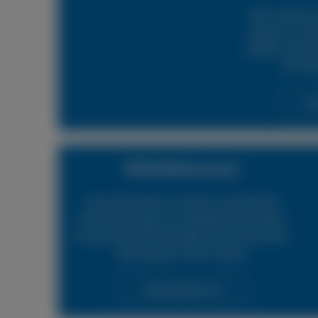
Mit unserem 
sorgen wir daf
möglich wieder 
24h Rei
Lei
PKW Reifenservice
Unser Reifenservice bietet verschiedene
Dienstleistungen an. Beispielsweise helfen
wir gerne bei der Montage neuer Autoreifen.
Überzeugen Sie sich selbst.
Leistungsübersicht