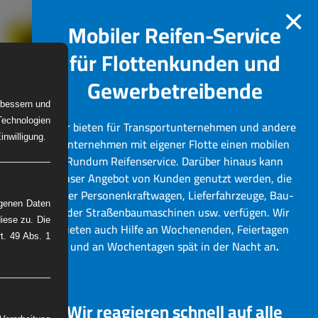
×
Mobiler Reifen-Service
für Flottenkunden und
Gewerbetreibende
erbessern und
Technologien
Wir bieten für Transportunternehmen und andere
W-Reifenservice
Bilder
nwilligung.
Unternehmen mit eigener Flotte einen mobilen
Rundum Reifenservice.
Darüber hinaus kann
unser Angebot von Kunden genutzt werden, die
über Personenkraftwagen, Lieferfahrzeuge, Bau-
ogenen Daten
oder Straßenbaumaschinen usw. verfügen. Wir
iese zu. Die
bieten auch Hilfe an Wochenenden, Feiertagen
rt. 49 Abs. 1
und an Wochentagen spät in der Nacht an
.
Wir reagieren schnell auf alle