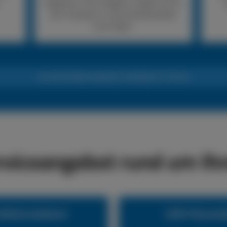
Reparatur nicht möglich, sorgen wir für
den Transport in eine Fachwerkstatt
Ihrer Wahl.
24h LKW-Reifennotdienst +49 (0) 6441 770 422
rviceangebot rund um Ihr
eifennotdienst
LKW-Pannend