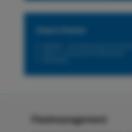
Unsere Partner
PNEUNET – das Flottennetzwerk für alle N
Reifen 1+ Ihr persönlicher Reifenexperte
DKV Mobility
Fleetmanagement