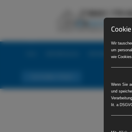
Cookie
Wir tauschen
um personal
Home
LKW-Reifenservice
LKW-Reifennotdienst
wie Cookies
Tel. Nr. 06441 770 422
Wenn Sie au
und speiche
Verarbeitung
lit. a DSGVO