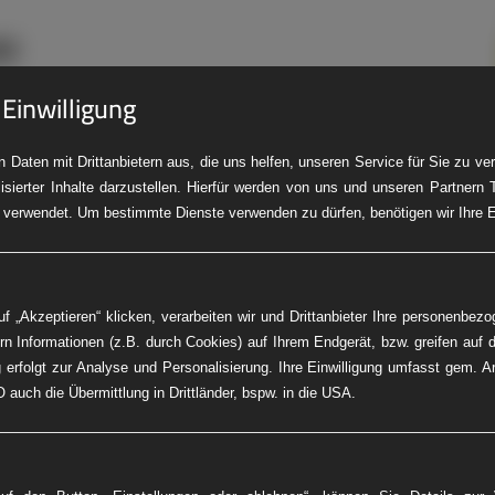
 Einwilligung
 Daten mit Drittanbietern aus, die uns helfen, unseren Service für Sie zu v
isierter Inhalte darzustellen. Hierfür werden von uns und unseren Partnern 
LKW-Pannendienst
Baumaschinen-Service
Fleet Service
PK
 verwendet. Um bestimmte Dienste verwenden zu dürfen, benötigen wir Ihre Ei
f „Akzeptieren“ klicken, verarbeiten wir und Drittanbieter Ihre personenbez
rn Informationen (z.B. durch Cookies) auf Ihrem Endgerät, bzw. greifen auf d
 erfolgt zur Analyse und Personalisierung. Ihre Einwilligung umfasst gem. A
 auch die Übermittlung in Drittländer, bspw. in die USA.