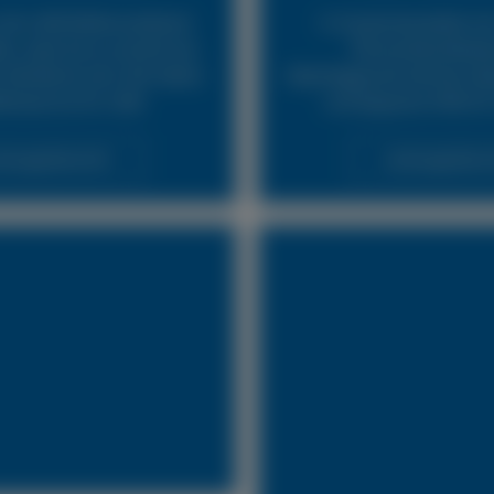
24h LKW Reifennotdienst
In Zusammenarbeit mit
ür, dass Sie so schnell wie
Pannendienstleist
fahrbereit sind. Wir bieten
Abschleppunternehmen biet
fenservice für LKW.
und bequeme Hilfe für
stungsübersicht
Leistungsübersi