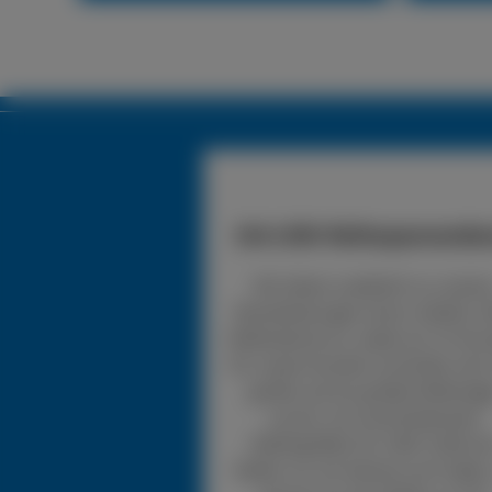
24h LKW-Reifenpannendie
Wir bieten zusätzlich zu unsere
Dienstleistungen einen mobilen 
Reifendienst an, wobei wir 24 Stu
für unsere Kunden erreichbar sind.
greifen auf ein großes Reifenlag
zurück, mit verschiedensten
Reifengrößen für LKW. Sollte d
Reifen nur ein kleines Loch haben