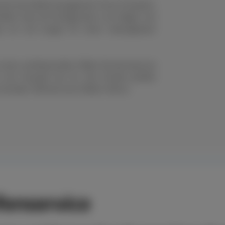
nell das Reifenmanagement Ihres Fuhrparks.
eifen oder die Konfiguration von Felgen und
en um und sorgen für einen reibungslosen
s einen professionellen Räder-Rundumservice
n der Auswahl der für den Einsatz perfekt
chneller Hilfe bei einer Reifen-Panne.
enservice