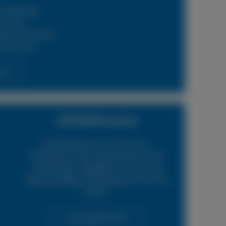
 regionalen
ern und
en wir schnelle
 Ihren Lkw.
cht
LKW Reifenservice
Boxenstop24 e.K. Ihr Top-Lkw-
Reifenservice. Wir übernehmen für Sie
verschiedene Tätigkeiten rund um die
Wartung, Pflege und Reparatur Ihrer Lkw
Reifen.
Leistungsübersicht