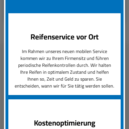
Reifenservice vor Ort
Im Rahmen unseres neuen mobilen Service
kommen wir zu Ihrem Firmensitz und führen
Fleetmanagement
periodische Reifenkontrollen durch. Wir halten
Ihre Reifen in optimalem Zustand und helfen
boxenstop24 e.K. übernimmt zuverlässig und
Ihnen so, Zeit und Geld zu sparen. Sie
schnell das Reifenmanagement Ihres Fuhrparks.
entscheiden, wann wir für Sie tätig werden sollen.
Ob saisonal bedingter Wechsel von Rädern und
Reifen oder die Konfiguration von Felgen und
Neureifen, wir setzen Ihre Reifenanforderungen
um und sorgen für einen reibungslosen Ablauf.
Kostenoptimierung
Der boxenstop24 e.K. Fleet Service ist das, was