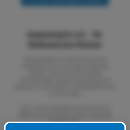
boxenstop24 e.K. - Ihr
Reifenservice Partner
Bei boxenstop24 e.K. können Sie sich auf
exzellenten Service und fundierte Beratung
verlassen. Unser Unternehmen bietet
Dienstleistungen im Bereich der Wartung und
Reparatur von Autoreifen an. Qualität steht immer
an erster Stelle.
Durch unseren LKW Reifenservice können Sie
defekte oder platte Reifen schnell und günstig
ersetzen lassen.
Natürlich ist es auch möglich, Ihre Sommer- oder