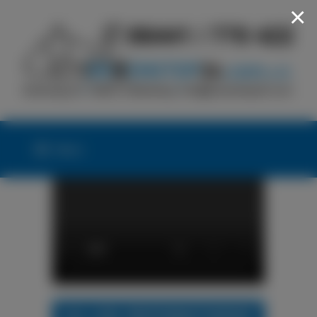
×
Menü
24h LKW-REIFENNOTDIENST