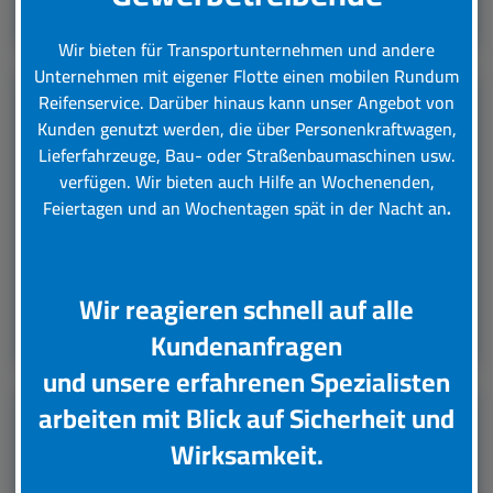
Leistungsübersicht
Wir bieten für Transportunternehmen und andere
Unternehmen mit eigener Flotte einen mobilen Rundum
Reifenservice.
Darüber hinaus kann unser Angebot von
Kunden genutzt werden, die über Personenkraftwagen,
LKW Reifenservice
Lieferfahrzeuge, Bau- oder Straßenbaumaschinen usw.
verfügen. Wir bieten auch Hilfe an Wochenenden,
Boxenstop24 e.K. Ihr Top-Lkw-Reifenservice. Wir
Feiertagen und an Wochentagen spät in der Nacht an
.
übernehmen für Sie verschiedene Tätigkeiten rund
um die Wartung, Pflege und Reparatur Ihrer Lkw
Reifen.
Wir reagieren schnell auf alle
Leistungsübersicht
Kundenanfragen
und unsere erfahrenen Spezialisten
arbeiten mit Blick auf Sicherheit und
Unsere Partner
Wirksamkeit.