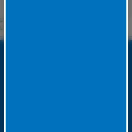
Unsere Partner
Boxenstop24 e.K.
Erlenweg 24
35625 Hüttenberg
Tel. Nr. 06441 770 422