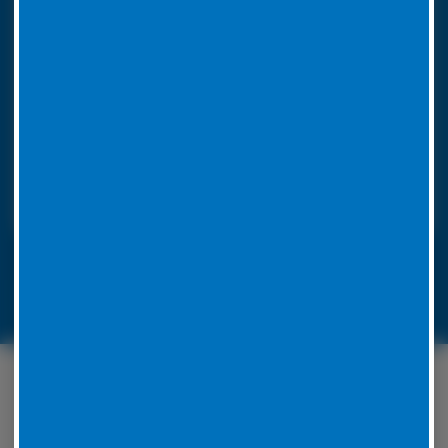
So funktioniert unser 24h LKW-Notdienst
Rufen Sie bei einer Reifenpanne einfach unsere
Notrufnummer an. Durch die Angabe Ihres
Standorts wissen wir, wohin unser
Pannendienstauto fahren muss. Es ist voll
ausgestattet, um die Reparatur vor Ort
durchzuführen. Unsere Mitarbeiter werden für jedes
Problem eine Lösung zu finden.
LKW-Reifennotruf 06441 770 422
Unser Serviceangebot