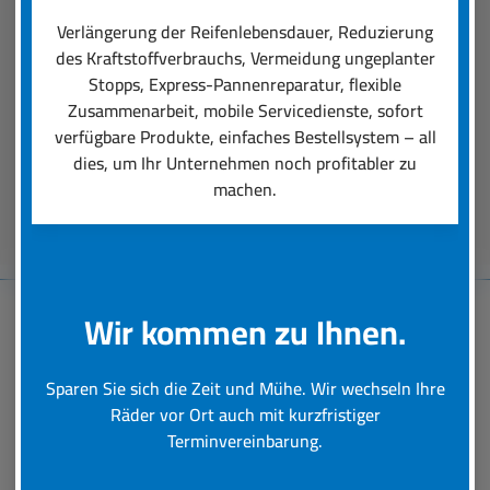
einen professionellen Räder-Rundumservice
Verlängerung der Reifenlebensdauer, Reduzierung
ausmacht. Unsere Dienstleistungen reichen von
des Kraftstoffverbrauchs, Vermeidung ungeplanter
der Auswahl der für den Einsatz perfekt
Stopps, Express-Pannenreparatur, flexible
passenden Reifen über deren Montage bis hin zu
Zusammenarbeit, mobile Servicedienste, sofort
schneller Hilfe bei einer Reifen-Panne.
verfügbare Produkte, einfaches Bestellsystem – all
dies, um Ihr Unternehmen noch profitabler zu
machen.
Beratungstermin vereinbaren
Wir kommen zu Ihnen.
Baumaschinen-
Sparen Sie sich die Zeit und Mühe. Wir wechseln Ihre
Reifenservice
Räder vor Ort auch mit kurzfristiger
Terminvereinbarung.
Schnelle und professionelle