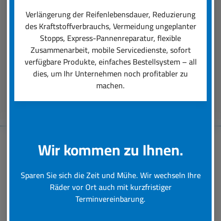
einen professionellen Räder-Rundumservice
Verlängerung der Reifenlebensdauer, Reduzierung
ausmacht. Unsere Dienstleistungen reichen von
des Kraftstoffverbrauchs, Vermeidung ungeplanter
der Auswahl der für den Einsatz perfekt
Stopps, Express-Pannenreparatur, flexible
passenden Reifen über deren Montage bis hin zu
Zusammenarbeit, mobile Servicedienste, sofort
schneller Hilfe bei einer Reifen-Panne.
verfügbare Produkte, einfaches Bestellsystem – all
dies, um Ihr Unternehmen noch profitabler zu
machen.
Beratungstermin vereinbaren
Wir kommen zu Ihnen.
Baumaschinen-
Sparen Sie sich die Zeit und Mühe. Wir wechseln Ihre
Reifenservice
Räder vor Ort auch mit kurzfristiger
Terminvereinbarung.
Schnelle und professionelle