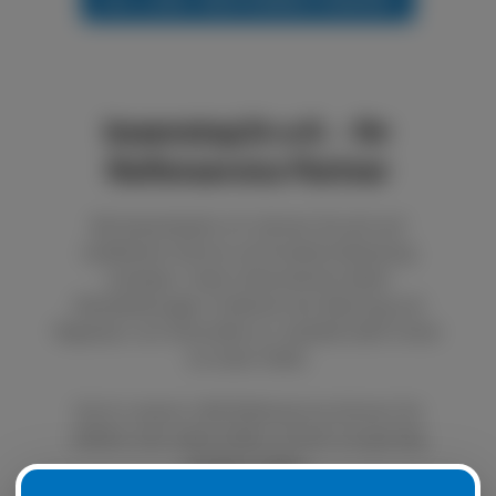
boxenstop24 e.K. - Ihr
Reifenservice Partner
Bei boxenstop24 e.K. können Sie sich auf
exzellenten Service und fundierte Beratung
verlassen. Unser Unternehmen bietet
Dienstleistungen im Bereich der Wartung und
Reparatur von Autoreifen an. Qualität steht immer
an erster Stelle.
Durch unseren LKW Reifenservice können Sie
defekte oder platte Reifen schnell und günstig
ersetzen lassen.
Natürlich ist es auch möglich, Ihre Sommer- oder