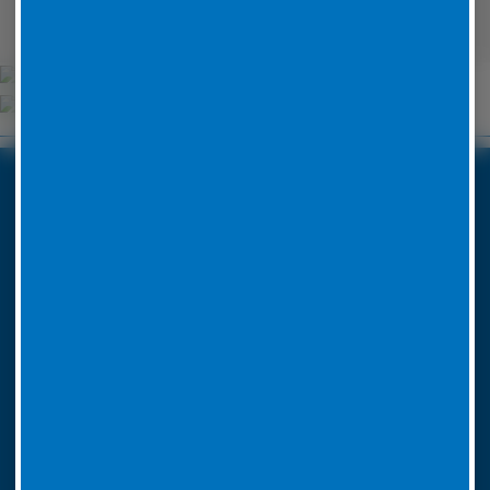
Unsere Partner
Boxenstop24 e.K.
Erlenweg 24
35625 Hüttenberg
Tel. Nr. 06441 770 422