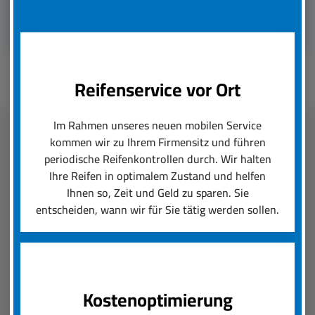
Reifenservice vor Ort
Im Rahmen unseres neuen mobilen Service
kommen wir zu Ihrem Firmensitz und führen
Fleetmanagement
periodische Reifenkontrollen durch. Wir halten
Ihre Reifen in optimalem Zustand und helfen
boxenstop24 e.K. übernimmt zuverlässig und
Ihnen so, Zeit und Geld zu sparen. Sie
schnell das Reifenmanagement Ihres Fuhrparks.
entscheiden, wann wir für Sie tätig werden sollen.
Ob saisonal bedingter Wechsel von Rädern und
Reifen oder die Konfiguration von Felgen und
Neureifen, wir setzen Ihre Reifenanforderungen
um und sorgen für einen reibungslosen Ablauf.
Kostenoptimierung
Der boxenstop24 e.K. Fleet Service ist das, was