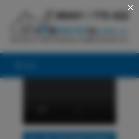
×
Menü
24h LKW-REIFENNOTDIENST