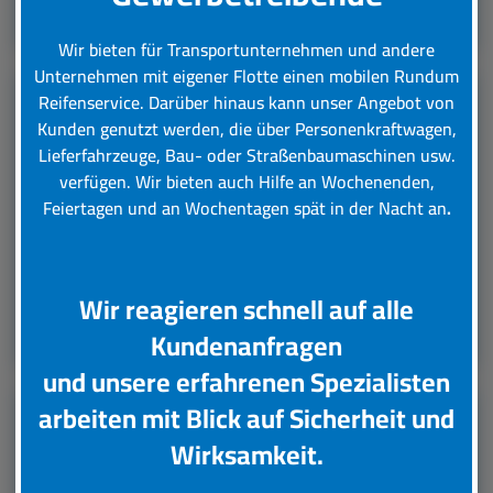
Leistungsübersicht
Wir bieten für Transportunternehmen und andere
Unternehmen mit eigener Flotte einen mobilen Rundum
Reifenservice.
Darüber hinaus kann unser Angebot von
Kunden genutzt werden, die über Personenkraftwagen,
LKW Reifenservice
Lieferfahrzeuge, Bau- oder Straßenbaumaschinen usw.
verfügen. Wir bieten auch Hilfe an Wochenenden,
Boxenstop24 e.K. Ihr Top-Lkw-Reifenservice. Wir
Feiertagen und an Wochentagen spät in der Nacht an
.
übernehmen für Sie verschiedene Tätigkeiten rund
um die Wartung, Pflege und Reparatur Ihrer Lkw
Reifen.
Wir reagieren schnell auf alle
Leistungsübersicht
Kundenanfragen
und unsere erfahrenen Spezialisten
arbeiten mit Blick auf Sicherheit und
Unsere Partner
Wirksamkeit.