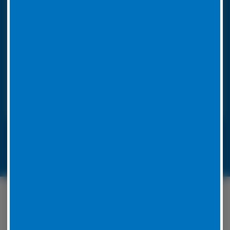
So funktioniert unser 24h LKW-Notdienst
Rufen Sie bei einer Reifenpanne einfach unsere
Notrufnummer an. Durch die Angabe Ihres
Standorts wissen wir, wohin unser
Pannendienstauto fahren muss. Es ist voll
ausgestattet, um die Reparatur vor Ort
durchzuführen. Unsere Mitarbeiter werden für jedes
Problem eine Lösung zu finden.
LKW-Reifennotruf 06441 770 422
Unser Serviceangebot