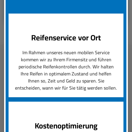
Reifenservice vor Ort
Im Rahmen unseres neuen mobilen Service
kommen wir zu Ihrem Firmensitz und führen
Fleetmanagement
periodische Reifenkontrollen durch. Wir halten
Ihre Reifen in optimalem Zustand und helfen
boxenstop24 e.K. übernimmt zuverlässig und
Ihnen so, Zeit und Geld zu sparen. Sie
schnell das Reifenmanagement Ihres Fuhrparks.
entscheiden, wann wir für Sie tätig werden sollen.
Ob saisonal bedingter Wechsel von Rädern und
Reifen oder die Konfiguration von Felgen und
Neureifen, wir setzen Ihre Reifenanforderungen
um und sorgen für einen reibungslosen Ablauf.
Kostenoptimierung
Der boxenstop24 e.K. Fleet Service ist das, was