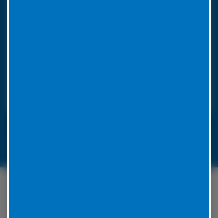
So funktioniert unser 24h LKW-Notdienst
Rufen Sie bei einer Reifenpanne einfach unsere
Notrufnummer an. Durch die Angabe Ihres
Standorts wissen wir, wohin unser
Pannendienstauto fahren muss. Es ist voll
ausgestattet, um die Reparatur vor Ort
durchzuführen. Unsere Mitarbeiter werden für jedes
Problem eine Lösung zu finden.
LKW-Reifennotruf 06441 770 422
Unser Serviceangebot