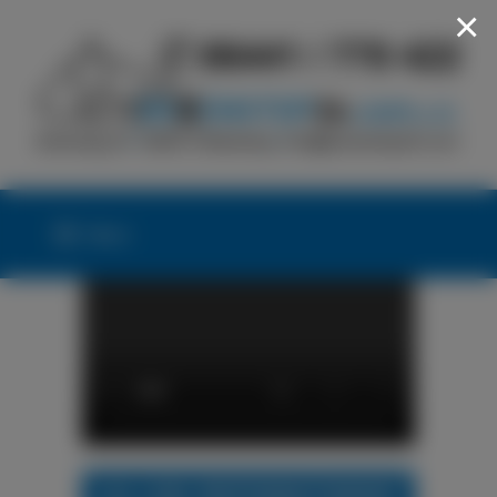
×
Menü
24h LKW-REIFENNOTDIENST