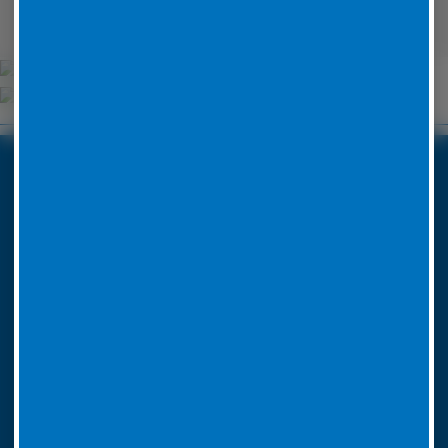
Unsere Partner
Boxenstop24 e.K.
Erlenweg 24
35625 Hüttenberg
Tel. Nr. 06441 770 422