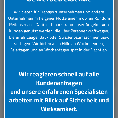
Leistungsübersicht
Wir bieten für Transportunternehmen und andere
Unternehmen mit eigener Flotte einen mobilen Rundum
Reifenservice.
Darüber hinaus kann unser Angebot von
Kunden genutzt werden, die über Personenkraftwagen,
LKW Reifenservice
Lieferfahrzeuge, Bau- oder Straßenbaumaschinen usw.
verfügen. Wir bieten auch Hilfe an Wochenenden,
Boxenstop24 e.K. Ihr Top-Lkw-Reifenservice. Wir
Feiertagen und an Wochentagen spät in der Nacht an
.
übernehmen für Sie verschiedene Tätigkeiten rund
um die Wartung, Pflege und Reparatur Ihrer Lkw
Reifen.
Wir reagieren schnell auf alle
Leistungsübersicht
Kundenanfragen
und unsere erfahrenen Spezialisten
arbeiten mit Blick auf Sicherheit und
Unsere Partner
Wirksamkeit.