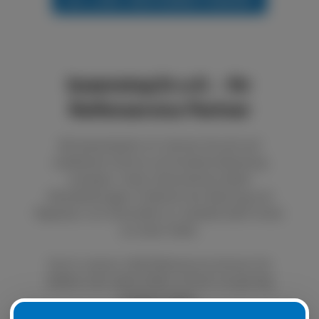
boxenstop24 e.K. - Ihr
Reifenservice Partner
Bei boxenstop24 e.K. können Sie sich auf
exzellenten Service und fundierte Beratung
verlassen. Unser Unternehmen bietet
Dienstleistungen im Bereich der Wartung und
Reparatur von Autoreifen an. Qualität steht immer
an erster Stelle.
Durch unseren LKW Reifenservice können Sie
defekte oder platte Reifen schnell und günstig
ersetzen lassen.
Natürlich ist es auch möglich, Ihre Sommer- oder