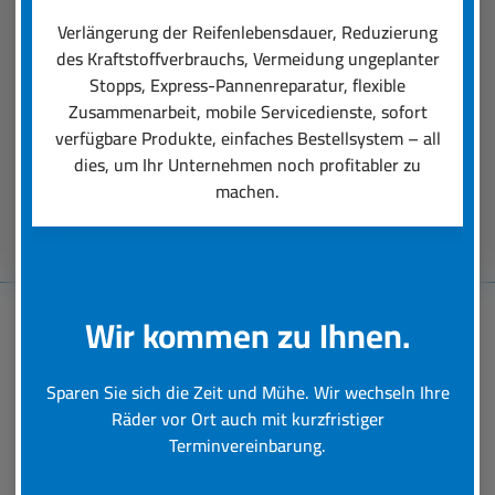
einen professionellen Räder-Rundumservice
Verlängerung der Reifenlebensdauer, Reduzierung
ausmacht. Unsere Dienstleistungen reichen von
des Kraftstoffverbrauchs, Vermeidung ungeplanter
der Auswahl der für den Einsatz perfekt
Stopps, Express-Pannenreparatur, flexible
passenden Reifen über deren Montage bis hin zu
Zusammenarbeit, mobile Servicedienste, sofort
schneller Hilfe bei einer Reifen-Panne.
verfügbare Produkte, einfaches Bestellsystem – all
dies, um Ihr Unternehmen noch profitabler zu
machen.
Beratungstermin vereinbaren
Wir kommen zu Ihnen.
Baumaschinen-
Sparen Sie sich die Zeit und Mühe. Wir wechseln Ihre
Reifenservice
Räder vor Ort auch mit kurzfristiger
Terminvereinbarung.
Schnelle und professionelle