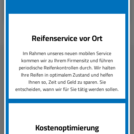
Reifenservice vor Ort
Im Rahmen unseres neuen mobilen Service
kommen wir zu Ihrem Firmensitz und führen
Fleetmanagement
periodische Reifenkontrollen durch. Wir halten
Ihre Reifen in optimalem Zustand und helfen
boxenstop24 e.K. übernimmt zuverlässig und
Ihnen so, Zeit und Geld zu sparen. Sie
schnell das Reifenmanagement Ihres Fuhrparks.
entscheiden, wann wir für Sie tätig werden sollen.
Ob saisonal bedingter Wechsel von Rädern und
Reifen oder die Konfiguration von Felgen und
Neureifen, wir setzen Ihre Reifenanforderungen
um und sorgen für einen reibungslosen Ablauf.
Kostenoptimierung
Der boxenstop24 e.K. Fleet Service ist das, was