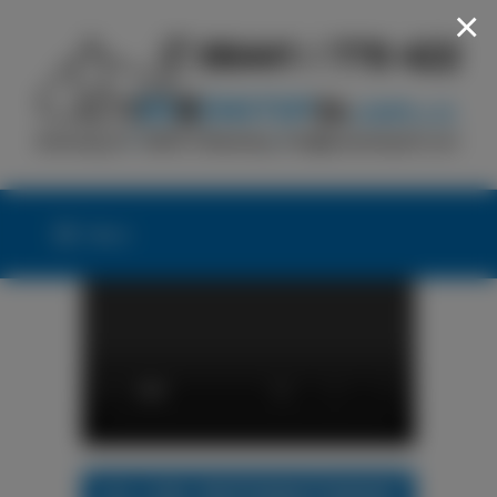
×
Menü
24h LKW-REIFENNOTDIENST