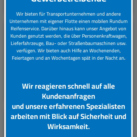
Leistungsübersicht
Wir bieten für Transportunternehmen und andere
Unternehmen mit eigener Flotte einen mobilen Rundum
Reifenservice.
Darüber hinaus kann unser Angebot von
Kunden genutzt werden, die über Personenkraftwagen,
LKW Reifenservice
Lieferfahrzeuge, Bau- oder Straßenbaumaschinen usw.
verfügen. Wir bieten auch Hilfe an Wochenenden,
Boxenstop24 e.K. Ihr Top-Lkw-Reifenservice. Wir
Feiertagen und an Wochentagen spät in der Nacht an
.
übernehmen für Sie verschiedene Tätigkeiten rund
um die Wartung, Pflege und Reparatur Ihrer Lkw
Reifen.
Wir reagieren schnell auf alle
Leistungsübersicht
Kundenanfragen
und unsere erfahrenen Spezialisten
arbeiten mit Blick auf Sicherheit und
Unsere Partner
Wirksamkeit.