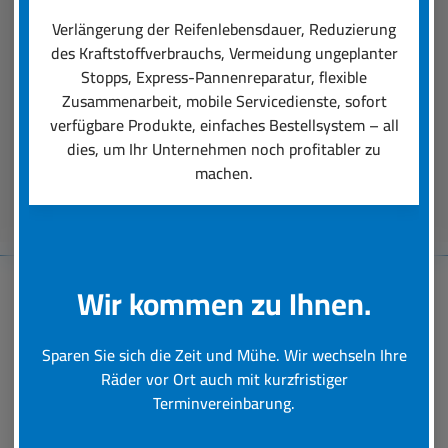
einen professionellen Räder-Rundumservice
Verlängerung der Reifenlebensdauer, Reduzierung
ausmacht. Unsere Dienstleistungen reichen von
des Kraftstoffverbrauchs, Vermeidung ungeplanter
der Auswahl der für den Einsatz perfekt
Stopps, Express-Pannenreparatur, flexible
passenden Reifen über deren Montage bis hin zu
Zusammenarbeit, mobile Servicedienste, sofort
schneller Hilfe bei einer Reifen-Panne.
verfügbare Produkte, einfaches Bestellsystem – all
dies, um Ihr Unternehmen noch profitabler zu
machen.
Beratungstermin vereinbaren
Wir kommen zu Ihnen.
Baumaschinen-
Sparen Sie sich die Zeit und Mühe. Wir wechseln Ihre
Reifenservice
Räder vor Ort auch mit kurzfristiger
Terminvereinbarung.
Schnelle und professionelle