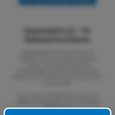
boxenstop24 e.K. - Ihr
Reifenservice Partner
Bei boxenstop24 e.K. können Sie sich auf
exzellenten Service und fundierte Beratung
verlassen. Unser Unternehmen bietet
Dienstleistungen im Bereich der Wartung und
Reparatur von Autoreifen an. Qualität steht immer
an erster Stelle.
Durch unseren LKW Reifenservice können Sie
defekte oder platte Reifen schnell und günstig
ersetzen lassen.
Natürlich ist es auch möglich, Ihre Sommer- oder