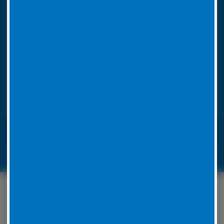
So funktioniert unser 24h LKW-Notdienst
Rufen Sie bei einer Reifenpanne einfach unsere
Notrufnummer an. Durch die Angabe Ihres
Standorts wissen wir, wohin unser
Pannendienstauto fahren muss. Es ist voll
ausgestattet, um die Reparatur vor Ort
durchzuführen. Unsere Mitarbeiter werden für jedes
Problem eine Lösung zu finden.
LKW-Reifennotruf 06441 770 422
Unser Serviceangebot