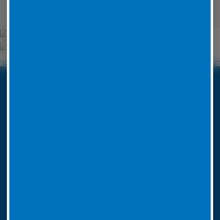
Unsere Partner
Boxenstop24 e.K.
Erlenweg 24
35625 Hüttenberg
Tel. Nr. 06441 770 422