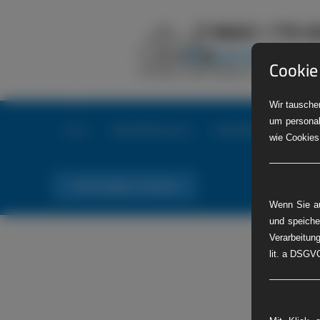
Cookie
Wir tauschen
um personal
Home
LKW-Reifenservice
LKW-Reifennotdienst
wie Cookies
Tel. Nr. 06441 770 422
Wenn Sie au
und speiche
Verarbeitung
lit. a DSGVO