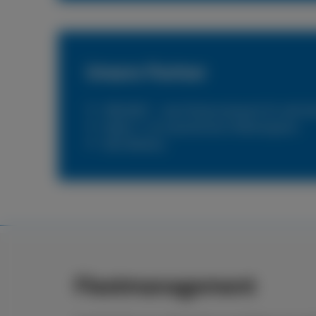
Unsere Partner
PNEUNET – das Flottennetzwerk für alle N
Reifen 1+ Ihr persönlicher Reifenexperte
DKV Mobility
Fleetmanagement