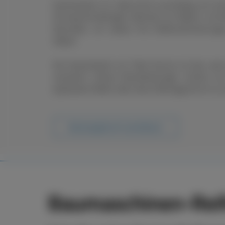
boxenstop24 e.K. übernimmt zuverlässig und sch
Ob saisonal bedingter Wechsel von Rädern und R
Neureifen, wir setzen Ihre Reifenanforderung
Ablauf.
Der boxenstop24 e.K. Fleet Service ist das, wa
ausmacht. Unsere Dienstleistungen reichen vo
passenden Reifen über deren Montage bis hin zu s
Beratungstermin vereinbaren
Baumaschinen-Reif