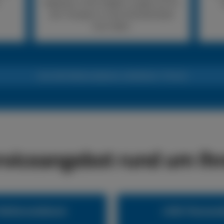
Reparatur nicht möglich, sorgen wir für
den Transport in eine Fachwerkstatt
Ihrer Wahl.
24h LKW-Reifennotdienst +49 (0) 6441 770 422
rviceangebot rund um Ihr
eifennotdienst
LKW-Pannend