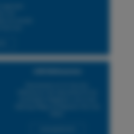
 regionalen
ern und
en wir schnelle
 Ihren Lkw.
cht
LKW Reifenservice
Boxenstop24 e.K. Ihr Top-Lkw-
Reifenservice. Wir übernehmen für Sie
verschiedene Tätigkeiten rund um die
Wartung, Pflege und Reparatur Ihrer Lkw
Reifen.
Leistungsübersicht