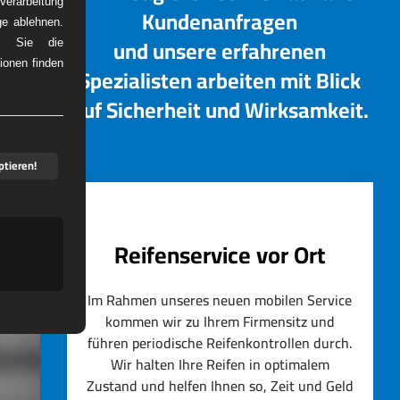
erarbeitung
Kundenanfragen
ge ablehnen.
und unsere erfahrenen
em Sie die
ionen finden
Spezialisten arbeiten mit Blick
DIENST
auf Sicherheit und Wirksamkeit.
ptieren!
Reifenservice vor Ort
Im Rahmen unseres neuen mobilen Service
kommen wir zu Ihrem Firmensitz und
führen periodische Reifenkontrollen durch.
artner
Wir halten Ihre Reifen in optimalem
Zustand und helfen Ihnen so, Zeit und Geld