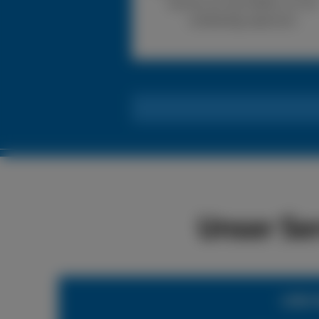
können wir den Reifen vor Ort
vollständig reparieren.
Unser Se
LKW-R