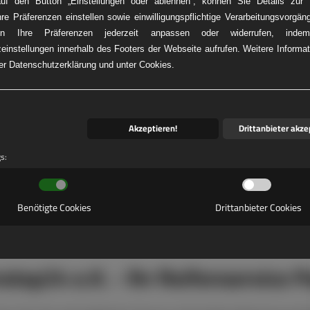
auf den Button „Einstellungen oder ablehnen“, können Sie Details zur V
hre Präferenzen einstellen sowie einwilligungspflichtige Verarbeitungsvorgän
n Ihre Präferenzen jederzeit anpassen oder widerrufen, ind
einstellungen innerhalb des Footers der Webseite aufrufen. Weitere Informat
KW-REIFENNOT
rer Datenschutzerklärung und unter Cookies.
Akzeptieren!
Drittanbieter akze
gs:
Benötigte Cookies
Drittanbieter Cookies
stop24 e.K. - Ihr Reifenservice P