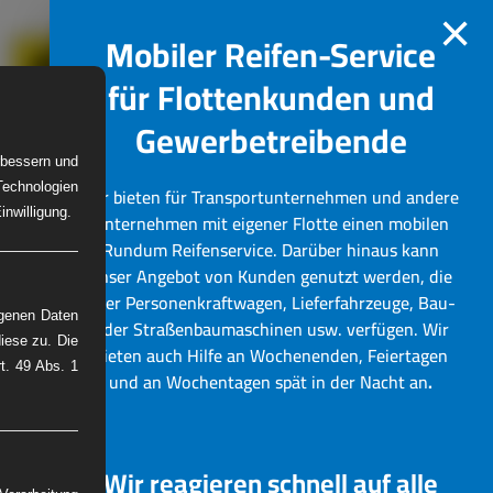
×
Mobiler Reifen-Service
für Flottenkunden und
Gewerbetreibende
erbessern und
Technologien
Wir bieten für Transportunternehmen und andere
W-Reifenservice
Bilder
nwilligung.
Unternehmen mit eigener Flotte einen mobilen
Rundum Reifenservice.
Darüber hinaus kann
unser Angebot von Kunden genutzt werden, die
über Personenkraftwagen, Lieferfahrzeuge, Bau-
ogenen Daten
oder Straßenbaumaschinen usw. verfügen. Wir
iese zu. Die
bieten auch Hilfe an Wochenenden, Feiertagen
rt. 49 Abs. 1
und an Wochentagen spät in der Nacht an
.
Wir reagieren schnell auf alle