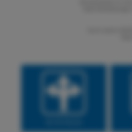
Bei boxenstop24 e.K. kön
bietet Dienstleistungen
Durch unseren LKW Rei
Natür
Vor Ort Service