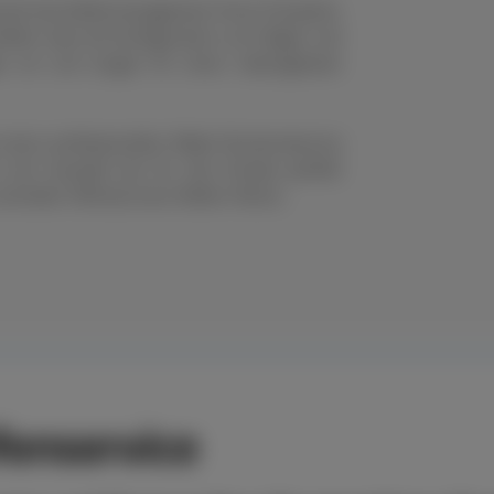
nell das Reifenmanagement Ihres Fuhrparks.
eifen oder die Konfiguration von Felgen und
en um und sorgen für einen reibungslosen
s einen professionellen Räder-Rundumservice
n der Auswahl der für den Einsatz perfekt
chneller Hilfe bei einer Reifen-Panne.
enservice