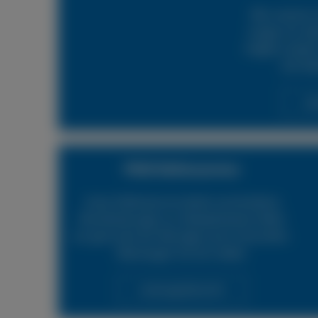
Mit unserem 
sorgen wir daf
möglich wieder 
24h Rei
Lei
PKW Reifenservice
Unser Reifenservice bietet verschiedene
Dienstleistungen an. Beispielsweise helfen
wir gerne bei der Montage neuer Autoreifen.
Überzeugen Sie sich selbst.
Leistungsübersicht