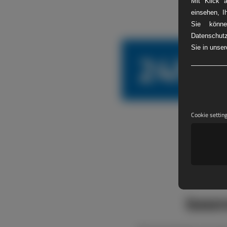
Mit Klick 
einsehen, I
Sie könne
Datenschutz
24h L
Sie in unse
Cookie settin
boxen