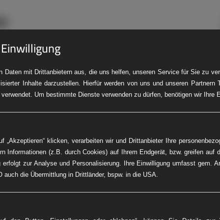
 Einwilligung
 Daten mit Drittanbietern aus, die uns helfen, unseren Service für Sie zu v
isierter Inhalte darzustellen. Hierfür werden von uns und unseren Partnern 
LKW-Pannendienst
Baumaschinen-Service
Fleet Service
PK
 verwendet. Um bestimmte Dienste verwenden zu dürfen, benötigen wir Ihre Ei
f „Akzeptieren“ klicken, verarbeiten wir und Drittanbieter Ihre personenbez
rn Informationen (z.B. durch Cookies) auf Ihrem Endgerät, bzw. greifen auf d
 erfolgt zur Analyse und Personalisierung. Ihre Einwilligung umfasst gem. A
 auch die Übermittlung in Drittländer, bspw. in die USA.