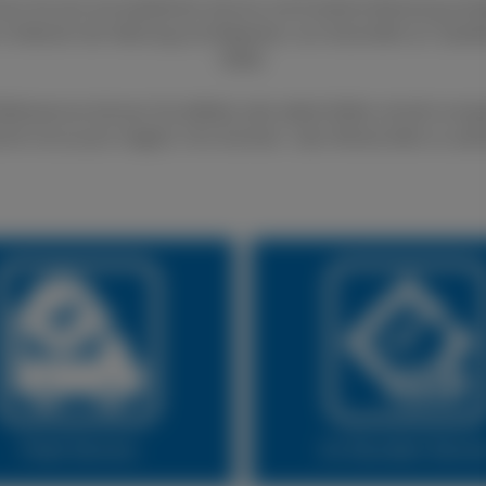
nen Sie sich auf exzellenten Service und fundierte Beratung ver
 im Bereich der Wartung und Reparatur von Autoreifen an. Qualit
Stelle.
fenservice können Sie defekte oder platte Reifen schnell und gü
lich ist es auch möglich, Ihre Sommer- oder Winterreifen zu wec
Fleet Service
24 Stunden Servi