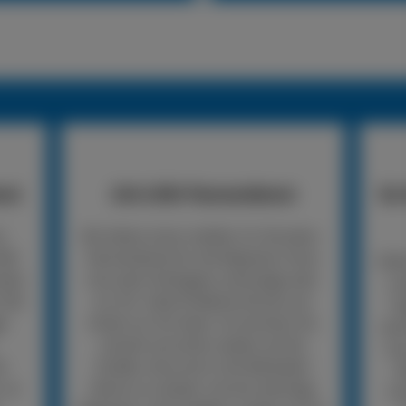
nst
24h LKW-Pannendienst
So 
n
Wir bieten einen mobilen 24-Stunden-
LKW-
Pannendienst für die Reparatur Ihres
Rufe
nden
Lkw oder Anhängers unterwegs oder
un
 Wir
vor Ort. Viele Probleme können wir
An
er
direkt vor Ort lösen. So kommen Sie
woh
schnell und sicher wieder auf die
mus
er
Straße, ohne erst in die Werkstatt
R
, so
fahren zu müssen. Ist eine sofortige
Un