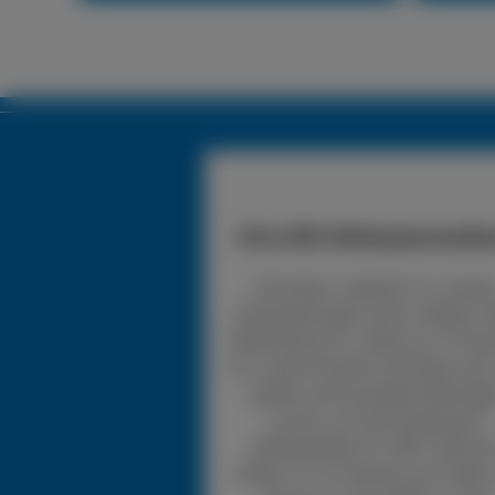
24h LKW-Reifenpannendie
Wir bieten zusätzlich zu unsere
Dienstleistungen einen mobilen 
Reifendienst an, wobei wir 24 Stu
für unsere Kunden erreichbar sind.
greifen auf ein großes Reifenlag
zurück, mit verschiedensten
Reifengrößen für LKW. Sollte d
Reifen nur ein kleines Loch haben