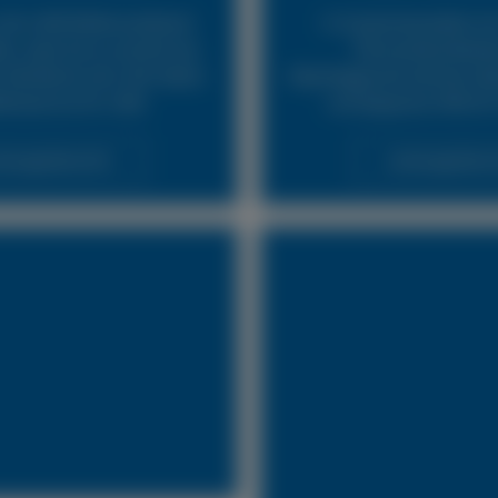
24h LKW Reifennotdienst
In Zusammenarbeit mit
ür, dass Sie so schnell wie
Pannendienstleist
fahrbereit sind. Wir bieten
Abschleppunternehmen biet
fenservice für LKW.
und bequeme Hilfe für
stungsübersicht
Leistungsübersi