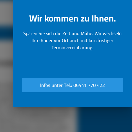
Wir kommen zu Ihnen.
Sparen Sie sich die Zeit und Mühe. Wir wechseln
Ihre Räder vor Ort auch mit kurzfristiger
Terminvereinbarung.
funktioniert unser 24h LKW-
Notdienst
n Sie bei einer Reifenpanne einfach
Infos unter Tel.: 06441 770 422
sere Notrufnummer an. Durch die
gabe Ihres Standorts wissen wir,
in unser Pannendienstauto fahren
s. Es ist voll ausgestattet, um die
eparatur vor Ort durchzuführen.
sere Mitarbeiter werden für jedes