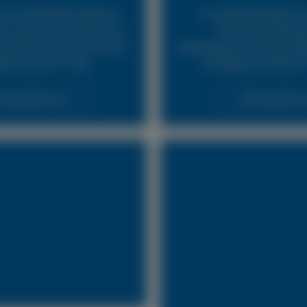
24h LKW Reifennotdienst
In Zusammenarbeit mit
ür, dass Sie so schnell wie
Pannendienstleist
fahrbereit sind. Wir bieten
Abschleppunternehmen biet
fenservice für LKW.
und bequeme Hilfe für
stungsübersicht
Leistungsübersi