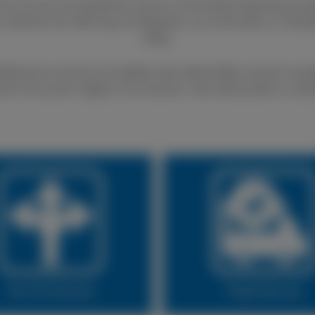
nen Sie sich auf exzellenten Service und fundierte Beratung ver
 im Bereich der Wartung und Reparatur von Autoreifen an. Qualit
Stelle.
fenservice können Sie defekte oder platte Reifen schnell und gü
lich ist es auch möglich, Ihre Sommer- oder Winterreifen zu wec
Fleet Service
24 Stunden Servi