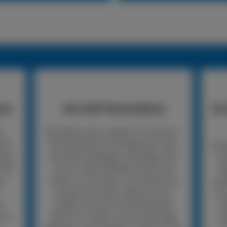
nst
24h LKW-Pannendienst
So 
n
Wir bieten einen mobilen 24-Stunden-
LKW-
Pannendienst für die Reparatur Ihres
Rufe
nden
Lkw oder Anhängers unterwegs oder
un
 Wir
vor Ort. Viele Probleme können wir
An
er
direkt vor Ort lösen. So kommen Sie
woh
schnell und sicher wieder auf die
mus
er
Straße, ohne erst in die Werkstatt
R
, so
fahren zu müssen. Ist eine sofortige
Un