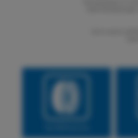
Bei boxenstop24 e.K. kön
bietet Dienstleistungen
Durch unseren LKW Rei
Natür
Vor Ort Service