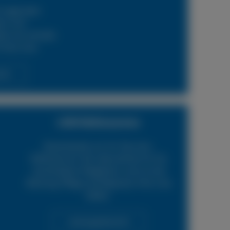
 regionalen
ern und
en wir schnelle
 Ihren Lkw.
cht
LKW Reifenservice
Boxenstop24 e.K. Ihr Top-Lkw-
Reifenservice. Wir übernehmen für Sie
verschiedene Tätigkeiten rund um die
Wartung, Pflege und Reparatur Ihrer Lkw
Reifen.
Leistungsübersicht