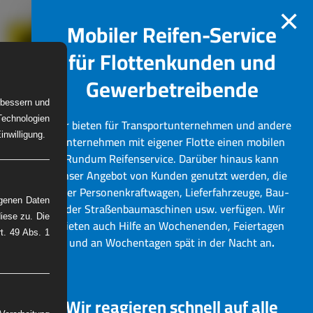
×
Mobiler Reifen-Service
für Flottenkunden und
Gewerbetreibende
erbessern und
Technologien
Wir bieten für Transportunternehmen und andere
W-Reifenservice
Bilder
nwilligung.
Unternehmen mit eigener Flotte einen mobilen
Rundum Reifenservice.
Darüber hinaus kann
unser Angebot von Kunden genutzt werden, die
über Personenkraftwagen, Lieferfahrzeuge, Bau-
ogenen Daten
oder Straßenbaumaschinen usw. verfügen. Wir
iese zu. Die
bieten auch Hilfe an Wochenenden, Feiertagen
rt. 49 Abs. 1
und an Wochentagen spät in der Nacht an
.
Wir reagieren schnell auf alle