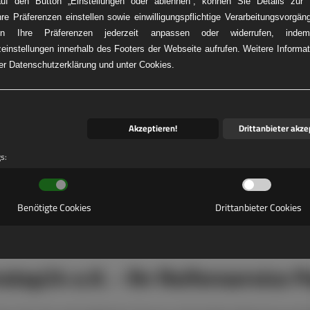
auf den Button „Einstellungen oder ablehnen“, können Sie Details zur V
hre Präferenzen einstellen sowie einwilligungspflichtige Verarbeitungsvorgän
n Ihre Präferenzen jederzeit anpassen oder widerrufen, ind
einstellungen innerhalb des Footers der Webseite aufrufen. Weitere Informat
KW-REIFENNOT
rer Datenschutzerklärung und unter Cookies.
Akzeptieren!
Drittanbieter akze
gs:
Benötigte Cookies
Drittanbieter Cookies
stop24 e.K. - Ihr Reifenservice P