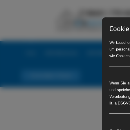
Cookie
Wir tauschen
um personal
Home
LKW-Reifenservice
LKW-Reifennotdienst
wie Cookies
Tel. Nr. 06441 770 422
Wenn Sie au
und speiche
Verarbeitung
lit. a DSGVO