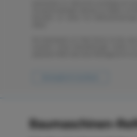
boxenstop24 e.K. übernimmt zuverlässig und sch
Ob saisonal bedingter Wechsel von Rädern und R
Neureifen, wir setzen Ihre Reifenanforderung
Ablauf.
Der boxenstop24 e.K. Fleet Service ist das, wa
ausmacht. Unsere Dienstleistungen reichen vo
passenden Reifen über deren Montage bis hin zu s
Beratungstermin vereinbaren
Baumaschinen-Reif