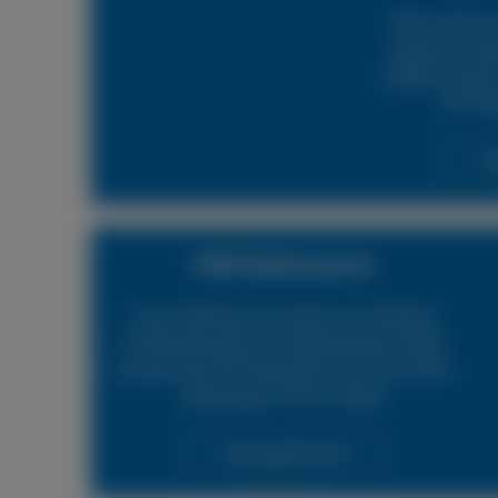
Mit unserem 
sorgen wir daf
möglich wieder 
24h Rei
Lei
PKW Reifenservice
Unser Reifenservice bietet verschiedene
Dienstleistungen an. Beispielsweise helfen
wir gerne bei der Montage neuer Autoreifen.
Überzeugen Sie sich selbst.
Leistungsübersicht