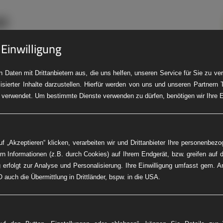
 Einwilligung
 Daten mit Drittanbietern aus, die uns helfen, unseren Service für Sie zu v
isierter Inhalte darzustellen. Hierfür werden von uns und unseren Partnern 
LKW-Pannendienst
Baumaschinen-Service
Fleet Service
PK
 verwendet. Um bestimmte Dienste verwenden zu dürfen, benötigen wir Ihre Ei
f „Akzeptieren“ klicken, verarbeiten wir und Drittanbieter Ihre personenbez
rn Informationen (z.B. durch Cookies) auf Ihrem Endgerät, bzw. greifen auf d
 erfolgt zur Analyse und Personalisierung. Ihre Einwilligung umfasst gem. A
 auch die Übermittlung in Drittländer, bspw. in die USA.