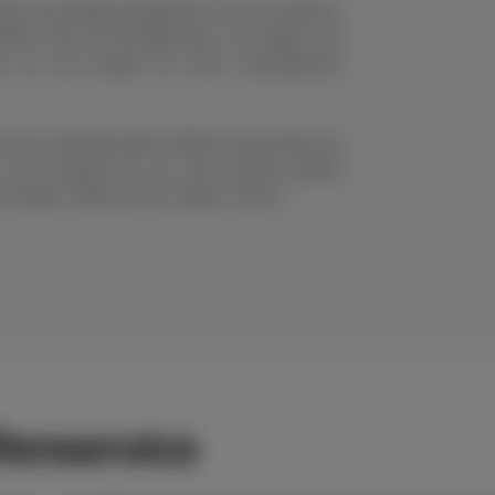
nell das Reifenmanagement Ihres Fuhrparks.
eifen oder die Konfiguration von Felgen und
en um und sorgen für einen reibungslosen
s einen professionellen Räder-Rundumservice
n der Auswahl der für den Einsatz perfekt
chneller Hilfe bei einer Reifen-Panne.
enservice