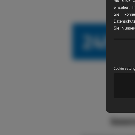
Mit Klick 
einsehen, I
Sie könne
Datenschutz
24h L
Sie in unse
Cookie settin
boxen