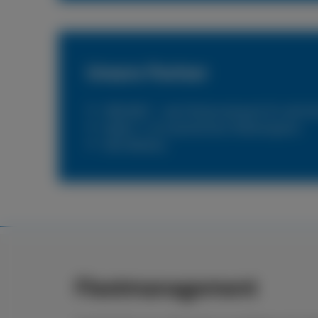
Unsere Partner
PNEUNET – das Flottennetzwerk für alle N
Reifen 1+ Ihr persönlicher Reifenexperte
DKV Mobility
Fleetmanagement