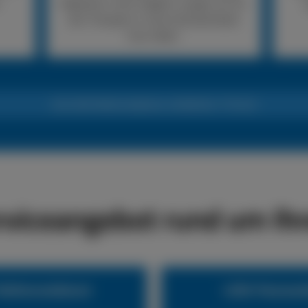
Reparatur nicht möglich, sorgen wir für
den Transport in eine Fachwerkstatt
Ihrer Wahl.
24h LKW-Reifennotdienst +49 (0) 6441 770 422
rviceangebot rund um Ihr
eifennotdienst
LKW-Pannend