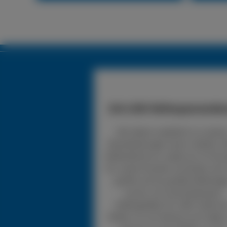
24h LKW-Reifenpannendie
Wir bieten zusätzlich zu unsere
Dienstleistungen einen mobilen 
Reifendienst an, wobei wir 24 Stu
für unsere Kunden erreichbar sind.
greifen auf ein großes Reifenlag
zurück, mit verschiedensten
Reifengrößen für LKW. Sollte d
Reifen nur ein kleines Loch haben