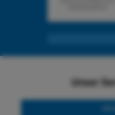
können wir den Reifen vor Ort
vollständig reparieren.
Unser Se
LKW-R