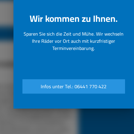
Wir kommen zu Ihnen.
Sparen Sie sich die Zeit und Mühe. Wir wechseln
Ihre Räder vor Ort auch mit kurzfristiger
Terminvereinbarung.
funktioniert unser 24h LKW-
Notdienst
n Sie bei einer Reifenpanne einfach
Infos unter Tel.: 06441 770 422
sere Notrufnummer an. Durch die
gabe Ihres Standorts wissen wir,
in unser Pannendienstauto fahren
s. Es ist voll ausgestattet, um die
eparatur vor Ort durchzuführen.
sere Mitarbeiter werden für jedes