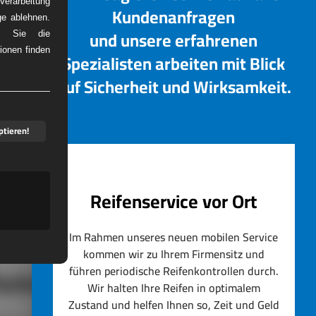
erarbeitung
Kundenanfragen
ge ablehnen.
und unsere erfahrenen
em Sie die
ionen finden
Spezialisten arbeiten mit Blick
DIENST
auf Sicherheit und Wirksamkeit.
ptieren!
Reifenservice vor Ort
Im Rahmen unseres neuen mobilen Service
kommen wir zu Ihrem Firmensitz und
führen periodische Reifenkontrollen durch.
artner
Wir halten Ihre Reifen in optimalem
Zustand und helfen Ihnen so, Zeit und Geld