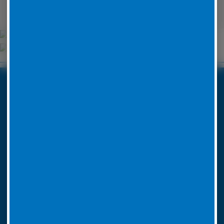
Unsere Partner
Boxenstop24 e.K.
Erlenweg 24
35625 Hüttenberg
Tel. Nr. 06441 770 422