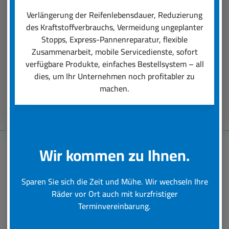
einen professionellen Räder-Rundumservice
Verlängerung der Reifenlebensdauer, Reduzierung
ausmacht. Unsere Dienstleistungen reichen von
des Kraftstoffverbrauchs, Vermeidung ungeplanter
der Auswahl der für den Einsatz perfekt
Stopps, Express-Pannenreparatur, flexible
passenden Reifen über deren Montage bis hin zu
Zusammenarbeit, mobile Servicedienste, sofort
schneller Hilfe bei einer Reifen-Panne.
verfügbare Produkte, einfaches Bestellsystem – all
dies, um Ihr Unternehmen noch profitabler zu
machen.
Beratungstermin vereinbaren
Wir kommen zu Ihnen.
Baumaschinen-
Sparen Sie sich die Zeit und Mühe. Wir wechseln Ihre
Reifenservice
Räder vor Ort auch mit kurzfristiger
Terminvereinbarung.
Schnelle und professionelle