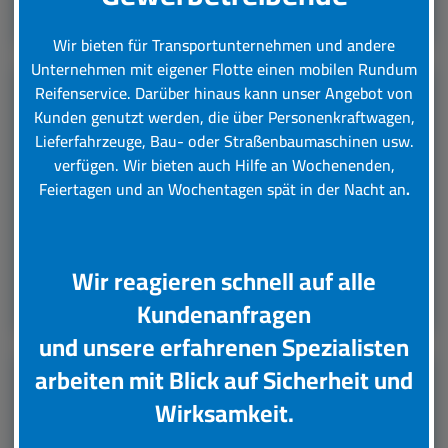
Leistungsübersicht
Wir bieten für Transportunternehmen und andere
Unternehmen mit eigener Flotte einen mobilen Rundum
Reifenservice.
Darüber hinaus kann unser Angebot von
Kunden genutzt werden, die über Personenkraftwagen,
LKW Reifenservice
Lieferfahrzeuge, Bau- oder Straßenbaumaschinen usw.
verfügen. Wir bieten auch Hilfe an Wochenenden,
Boxenstop24 e.K. Ihr Top-Lkw-Reifenservice. Wir
Feiertagen und an Wochentagen spät in der Nacht an
.
übernehmen für Sie verschiedene Tätigkeiten rund
um die Wartung, Pflege und Reparatur Ihrer Lkw
Reifen.
Wir reagieren schnell auf alle
Leistungsübersicht
Kundenanfragen
und unsere erfahrenen Spezialisten
arbeiten mit Blick auf Sicherheit und
Unsere Partner
Wirksamkeit.