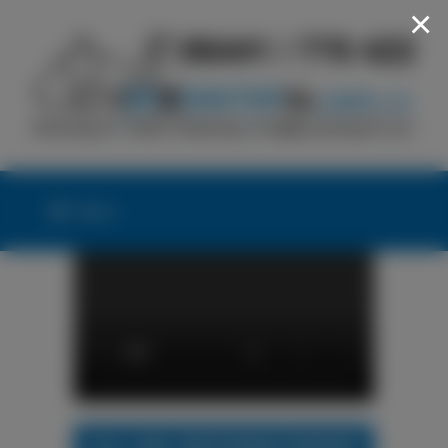
×
Menü
24h LKW-REIFENNOTDIENST