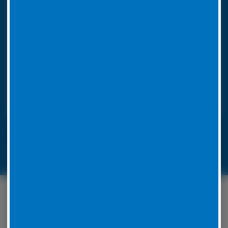
So funktioniert unser 24h LKW-Notdienst
Rufen Sie bei einer Reifenpanne einfach unsere
Notrufnummer an. Durch die Angabe Ihres
Standorts wissen wir, wohin unser
Pannendienstauto fahren muss. Es ist voll
ausgestattet, um die Reparatur vor Ort
durchzuführen. Unsere Mitarbeiter werden für jedes
Problem eine Lösung zu finden.
LKW-Reifennotruf 06441 770 422
Unser Serviceangebot