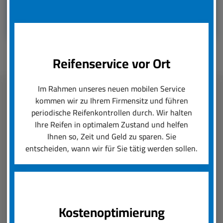
Reifenservice vor Ort
Im Rahmen unseres neuen mobilen Service
kommen wir zu Ihrem Firmensitz und führen
Fleetmanagement
periodische Reifenkontrollen durch. Wir halten
Ihre Reifen in optimalem Zustand und helfen
boxenstop24 e.K. übernimmt zuverlässig und
Ihnen so, Zeit und Geld zu sparen. Sie
schnell das Reifenmanagement Ihres Fuhrparks.
entscheiden, wann wir für Sie tätig werden sollen.
Ob saisonal bedingter Wechsel von Rädern und
Reifen oder die Konfiguration von Felgen und
Neureifen, wir setzen Ihre Reifenanforderungen
um und sorgen für einen reibungslosen Ablauf.
Kostenoptimierung
Der boxenstop24 e.K. Fleet Service ist das, was