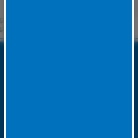
Unsere Partner
Boxenstop24 e.K.
Erlenweg 24
35625 Hüttenberg
Tel. Nr. 06441 770 422