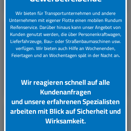
Leistungsübersicht
Wir bieten für Transportunternehmen und andere
Unternehmen mit eigener Flotte einen mobilen Rundum
Reifenservice.
Darüber hinaus kann unser Angebot von
Kunden genutzt werden, die über Personenkraftwagen,
LKW Reifenservice
Lieferfahrzeuge, Bau- oder Straßenbaumaschinen usw.
verfügen. Wir bieten auch Hilfe an Wochenenden,
Boxenstop24 e.K. Ihr Top-Lkw-Reifenservice. Wir
Feiertagen und an Wochentagen spät in der Nacht an
.
übernehmen für Sie verschiedene Tätigkeiten rund
um die Wartung, Pflege und Reparatur Ihrer Lkw
Reifen.
Wir reagieren schnell auf alle
Leistungsübersicht
Kundenanfragen
und unsere erfahrenen Spezialisten
arbeiten mit Blick auf Sicherheit und
Unsere Partner
Wirksamkeit.