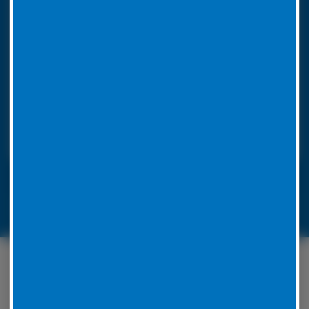
So funktioniert unser 24h LKW-Notdienst
Rufen Sie bei einer Reifenpanne einfach unsere
Notrufnummer an. Durch die Angabe Ihres
Standorts wissen wir, wohin unser
Pannendienstauto fahren muss. Es ist voll
ausgestattet, um die Reparatur vor Ort
durchzuführen. Unsere Mitarbeiter werden für jedes
Problem eine Lösung zu finden.
LKW-Reifennotruf 06441 770 422
Unser Serviceangebot