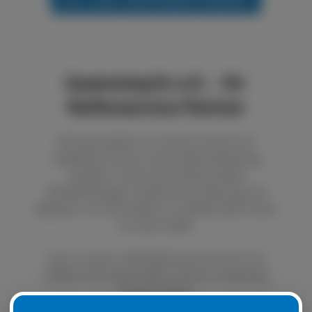
boxenstop24 e.K. - Ihr
Reifenservice Partner
Bei boxenstop24 e.K. können Sie sich auf
exzellenten Service und fundierte Beratung
verlassen. Unser Unternehmen bietet
Dienstleistungen im Bereich der Wartung und
Reparatur von Autoreifen an. Qualität steht immer
an erster Stelle.
Durch unseren LKW Reifenservice können Sie
defekte oder platte Reifen schnell und günstig
ersetzen lassen.
Natürlich ist es auch möglich, Ihre Sommer- oder