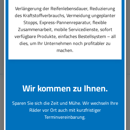
einen professionellen Räder-Rundumservice
Verlängerung der Reifenlebensdauer, Reduzierung
ausmacht. Unsere Dienstleistungen reichen von
des Kraftstoffverbrauchs, Vermeidung ungeplanter
der Auswahl der für den Einsatz perfekt
Stopps, Express-Pannenreparatur, flexible
passenden Reifen über deren Montage bis hin zu
Zusammenarbeit, mobile Servicedienste, sofort
schneller Hilfe bei einer Reifen-Panne.
verfügbare Produkte, einfaches Bestellsystem – all
dies, um Ihr Unternehmen noch profitabler zu
machen.
Beratungstermin vereinbaren
Wir kommen zu Ihnen.
Baumaschinen-
Sparen Sie sich die Zeit und Mühe. Wir wechseln Ihre
Reifenservice
Räder vor Ort auch mit kurzfristiger
Terminvereinbarung.
Schnelle und professionelle