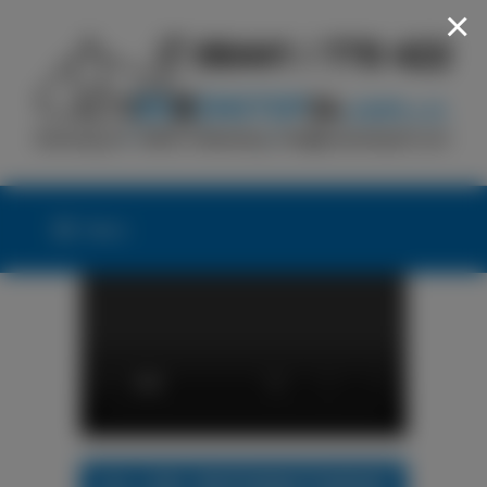
×
Menü
24h LKW-REIFENNOTDIENST