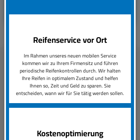
Reifenservice vor Ort
Im Rahmen unseres neuen mobilen Service
kommen wir zu Ihrem Firmensitz und führen
Fleetmanagement
periodische Reifenkontrollen durch. Wir halten
Ihre Reifen in optimalem Zustand und helfen
boxenstop24 e.K. übernimmt zuverlässig und
Ihnen so, Zeit und Geld zu sparen. Sie
schnell das Reifenmanagement Ihres Fuhrparks.
entscheiden, wann wir für Sie tätig werden sollen.
Ob saisonal bedingter Wechsel von Rädern und
Reifen oder die Konfiguration von Felgen und
Neureifen, wir setzen Ihre Reifenanforderungen
um und sorgen für einen reibungslosen Ablauf.
Kostenoptimierung
Der boxenstop24 e.K. Fleet Service ist das, was