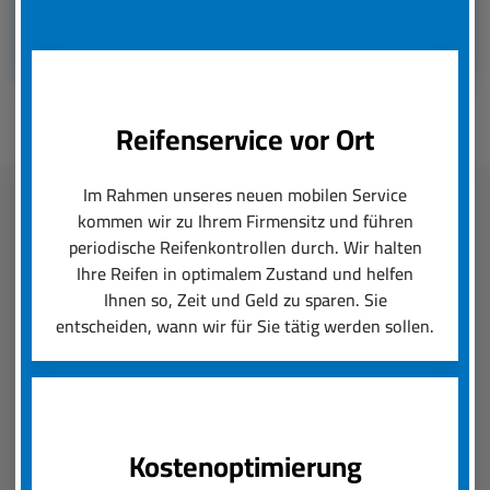
Reifenservice vor Ort
Im Rahmen unseres neuen mobilen Service
kommen wir zu Ihrem Firmensitz und führen
Fleetmanagement
periodische Reifenkontrollen durch. Wir halten
Ihre Reifen in optimalem Zustand und helfen
boxenstop24 e.K. übernimmt zuverlässig und
Ihnen so, Zeit und Geld zu sparen. Sie
schnell das Reifenmanagement Ihres Fuhrparks.
entscheiden, wann wir für Sie tätig werden sollen.
Ob saisonal bedingter Wechsel von Rädern und
Reifen oder die Konfiguration von Felgen und
Neureifen, wir setzen Ihre Reifenanforderungen
um und sorgen für einen reibungslosen Ablauf.
Kostenoptimierung
Der boxenstop24 e.K. Fleet Service ist das, was