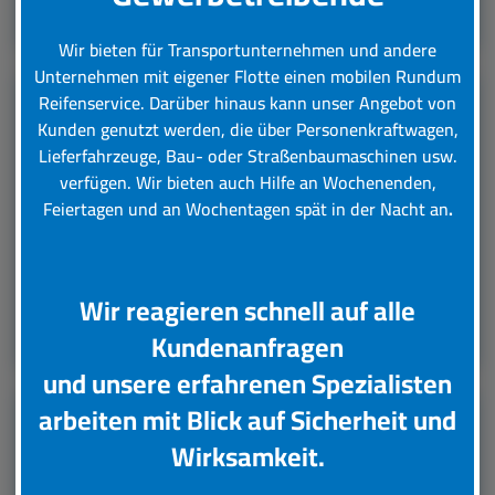
Leistungsübersicht
Wir bieten für Transportunternehmen und andere
Unternehmen mit eigener Flotte einen mobilen Rundum
Reifenservice.
Darüber hinaus kann unser Angebot von
Kunden genutzt werden, die über Personenkraftwagen,
LKW Reifenservice
Lieferfahrzeuge, Bau- oder Straßenbaumaschinen usw.
verfügen. Wir bieten auch Hilfe an Wochenenden,
Boxenstop24 e.K. Ihr Top-Lkw-Reifenservice. Wir
Feiertagen und an Wochentagen spät in der Nacht an
.
übernehmen für Sie verschiedene Tätigkeiten rund
um die Wartung, Pflege und Reparatur Ihrer Lkw
Reifen.
Wir reagieren schnell auf alle
Leistungsübersicht
Kundenanfragen
und unsere erfahrenen Spezialisten
arbeiten mit Blick auf Sicherheit und
Unsere Partner
Wirksamkeit.