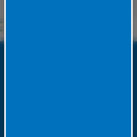
Unsere Partner
Boxenstop24 e.K.
Erlenweg 24
35625 Hüttenberg
Tel. Nr. 06441 770 422