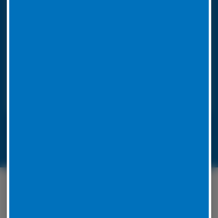
So funktioniert unser 24h LKW-Notdienst
Rufen Sie bei einer Reifenpanne einfach unsere
Notrufnummer an. Durch die Angabe Ihres
Standorts wissen wir, wohin unser
Pannendienstauto fahren muss. Es ist voll
ausgestattet, um die Reparatur vor Ort
durchzuführen. Unsere Mitarbeiter werden für jedes
Problem eine Lösung zu finden.
LKW-Reifennotruf 06441 770 422
Unser Serviceangebot