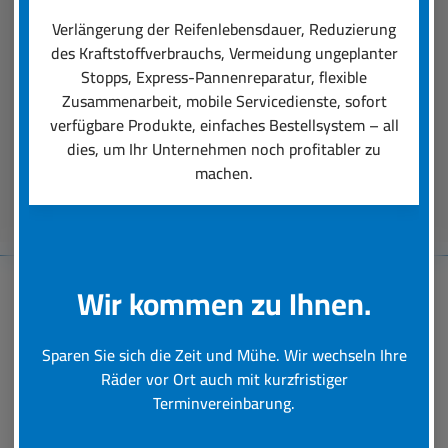
einen professionellen Räder-Rundumservice
Verlängerung der Reifenlebensdauer, Reduzierung
ausmacht. Unsere Dienstleistungen reichen von
des Kraftstoffverbrauchs, Vermeidung ungeplanter
der Auswahl der für den Einsatz perfekt
Stopps, Express-Pannenreparatur, flexible
passenden Reifen über deren Montage bis hin zu
Zusammenarbeit, mobile Servicedienste, sofort
schneller Hilfe bei einer Reifen-Panne.
verfügbare Produkte, einfaches Bestellsystem – all
dies, um Ihr Unternehmen noch profitabler zu
machen.
Beratungstermin vereinbaren
Wir kommen zu Ihnen.
Baumaschinen-
Sparen Sie sich die Zeit und Mühe. Wir wechseln Ihre
Reifenservice
Räder vor Ort auch mit kurzfristiger
Terminvereinbarung.
Schnelle und professionelle