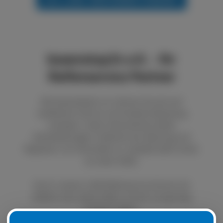
boxenstop24 e.K. - Ihr
Reifenservice Partner
Bei boxenstop24 e.K. können Sie sich auf
exzellenten Service und fundierte Beratung
verlassen. Unser Unternehmen bietet
Dienstleistungen im Bereich der Wartung und
Reparatur von Autoreifen an. Qualität steht immer
an erster Stelle.
Durch unseren LKW Reifenservice können Sie
defekte oder platte Reifen schnell und günstig
ersetzen lassen.
Natürlich ist es auch möglich, Ihre Sommer- oder