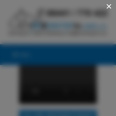
×
Menü
24h LKW-REIFENNOTDIENST