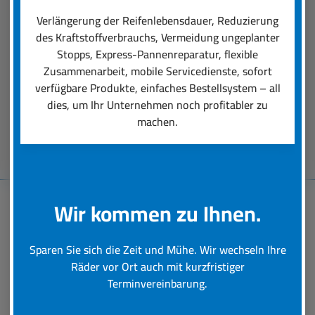
einen professionellen Räder-Rundumservice
Verlängerung der Reifenlebensdauer, Reduzierung
ausmacht. Unsere Dienstleistungen reichen von
des Kraftstoffverbrauchs, Vermeidung ungeplanter
der Auswahl der für den Einsatz perfekt
Stopps, Express-Pannenreparatur, flexible
passenden Reifen über deren Montage bis hin zu
Zusammenarbeit, mobile Servicedienste, sofort
schneller Hilfe bei einer Reifen-Panne.
verfügbare Produkte, einfaches Bestellsystem – all
dies, um Ihr Unternehmen noch profitabler zu
machen.
Beratungstermin vereinbaren
Wir kommen zu Ihnen.
Baumaschinen-
Sparen Sie sich die Zeit und Mühe. Wir wechseln Ihre
Reifenservice
Räder vor Ort auch mit kurzfristiger
Terminvereinbarung.
Schnelle und professionelle