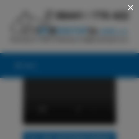
×
Menü
24h LKW-REIFENNOTDIENST