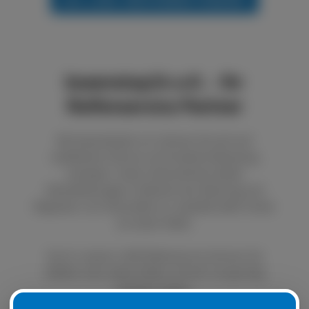
boxenstop24 e.K. - Ihr
Reifenservice Partner
Bei boxenstop24 e.K. können Sie sich auf
exzellenten Service und fundierte Beratung
verlassen. Unser Unternehmen bietet
Dienstleistungen im Bereich der Wartung und
Reparatur von Autoreifen an. Qualität steht immer
an erster Stelle.
Durch unseren LKW Reifenservice können Sie
defekte oder platte Reifen schnell und günstig
ersetzen lassen.
Natürlich ist es auch möglich, Ihre Sommer- oder