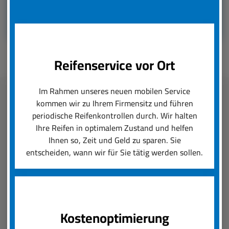
Reifenservice vor Ort
Im Rahmen unseres neuen mobilen Service
kommen wir zu Ihrem Firmensitz und führen
Fleetmanagement
periodische Reifenkontrollen durch. Wir halten
Ihre Reifen in optimalem Zustand und helfen
boxenstop24 e.K. übernimmt zuverlässig und
Ihnen so, Zeit und Geld zu sparen. Sie
schnell das Reifenmanagement Ihres Fuhrparks.
entscheiden, wann wir für Sie tätig werden sollen.
Ob saisonal bedingter Wechsel von Rädern und
Reifen oder die Konfiguration von Felgen und
Neureifen, wir setzen Ihre Reifenanforderungen
um und sorgen für einen reibungslosen Ablauf.
Kostenoptimierung
Der boxenstop24 e.K. Fleet Service ist das, was