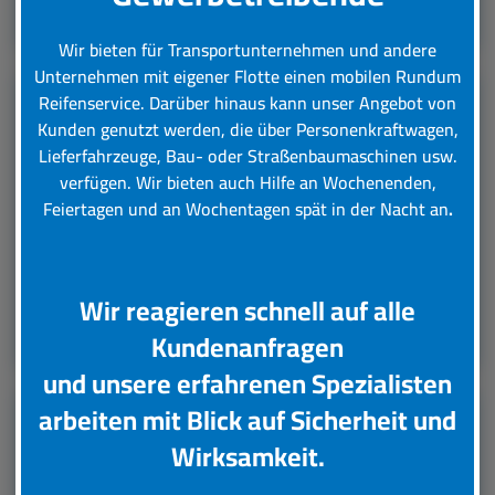
Leistungsübersicht
Wir bieten für Transportunternehmen und andere
Unternehmen mit eigener Flotte einen mobilen Rundum
Reifenservice.
Darüber hinaus kann unser Angebot von
Kunden genutzt werden, die über Personenkraftwagen,
LKW Reifenservice
Lieferfahrzeuge, Bau- oder Straßenbaumaschinen usw.
verfügen. Wir bieten auch Hilfe an Wochenenden,
Boxenstop24 e.K. Ihr Top-Lkw-Reifenservice. Wir
Feiertagen und an Wochentagen spät in der Nacht an
.
übernehmen für Sie verschiedene Tätigkeiten rund
um die Wartung, Pflege und Reparatur Ihrer Lkw
Reifen.
Wir reagieren schnell auf alle
Leistungsübersicht
Kundenanfragen
und unsere erfahrenen Spezialisten
arbeiten mit Blick auf Sicherheit und
Unsere Partner
Wirksamkeit.