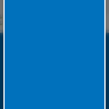
Unsere Partner
Boxenstop24 e.K.
Erlenweg 24
35625 Hüttenberg
Tel. Nr. 06441 770 422