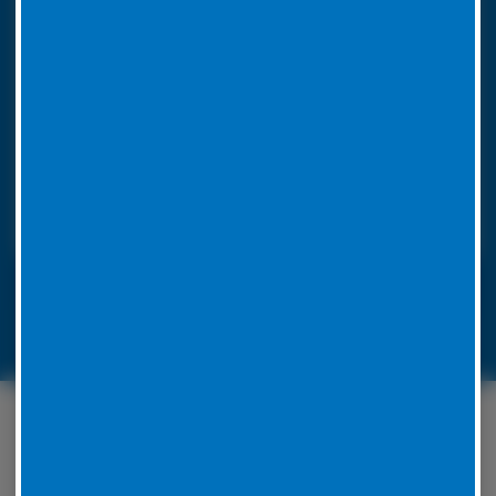
So funktioniert unser 24h LKW-Notdienst
Rufen Sie bei einer Reifenpanne einfach unsere
Notrufnummer an. Durch die Angabe Ihres
Standorts wissen wir, wohin unser
Pannendienstauto fahren muss. Es ist voll
ausgestattet, um die Reparatur vor Ort
durchzuführen. Unsere Mitarbeiter werden für jedes
Problem eine Lösung zu finden.
LKW-Reifennotruf 06441 770 422
Unser Serviceangebot