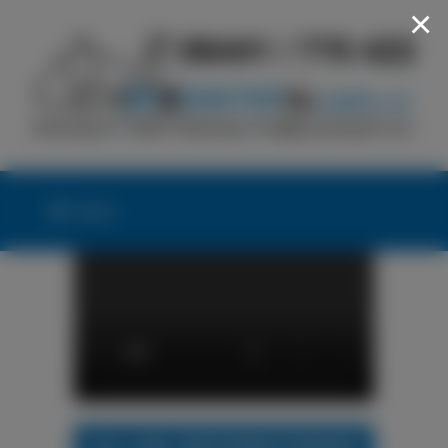
×
Menü
24h LKW-REIFENNOTDIENST