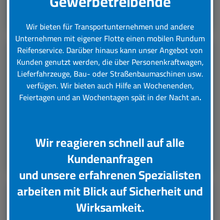
Gewerbetreibende
Leistungsübersicht
Wir bieten für Transportunternehmen und andere
Unternehmen mit eigener Flotte einen mobilen Rundum
Reifenservice.
Darüber hinaus kann unser Angebot von
Kunden genutzt werden, die über Personenkraftwagen,
LKW Reifenservice
Lieferfahrzeuge, Bau- oder Straßenbaumaschinen usw.
verfügen. Wir bieten auch Hilfe an Wochenenden,
Boxenstop24 e.K. Ihr Top-Lkw-Reifenservice. Wir
Feiertagen und an Wochentagen spät in der Nacht an
.
übernehmen für Sie verschiedene Tätigkeiten rund
um die Wartung, Pflege und Reparatur Ihrer Lkw
Reifen.
Wir reagieren schnell auf alle
Leistungsübersicht
Kundenanfragen
und unsere erfahrenen Spezialisten
arbeiten mit Blick auf Sicherheit und
Unsere Partner
Wirksamkeit.