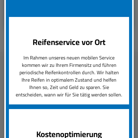
Reifenservice vor Ort
Im Rahmen unseres neuen mobilen Service
kommen wir zu Ihrem Firmensitz und führen
Fleetmanagement
periodische Reifenkontrollen durch. Wir halten
Ihre Reifen in optimalem Zustand und helfen
Ihnen so, Zeit und Geld zu sparen. Sie
boxenstop24 e.K. übernimmt zuverlässig und
entscheiden, wann wir für Sie tätig werden sollen.
schnell das Reifenmanagement Ihres Fuhrparks.
Ob saisonal bedingter Wechsel von Rädern und
Reifen oder die Konfiguration von Felgen und
Neureifen, wir setzen Ihre Reifenanforderungen
um und sorgen für einen reibungslosen Ablauf.
Kostenoptimierung