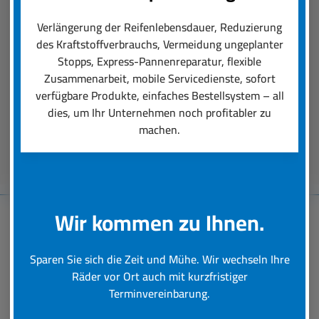
Der boxenstop24 e.K. Fleet Service ist das, was
einen professionellen Räder-Rundumservice
Verlängerung der Reifenlebensdauer, Reduzierung
ausmacht. Unsere Dienstleistungen reichen von
des Kraftstoffverbrauchs, Vermeidung ungeplanter
der Auswahl der für den Einsatz perfekt
Stopps, Express-Pannenreparatur, flexible
passenden Reifen über deren Montage bis hin zu
Zusammenarbeit, mobile Servicedienste, sofort
schneller Hilfe bei einer Reifen-Panne.
verfügbare Produkte, einfaches Bestellsystem – all
dies, um Ihr Unternehmen noch profitabler zu
machen.
Beratungstermin vereinbaren
Wir kommen zu Ihnen.
Baumaschinen-
Sparen Sie sich die Zeit und Mühe. Wir wechseln Ihre
Reifenservice
Räder vor Ort auch mit kurzfristiger
Terminvereinbarung.