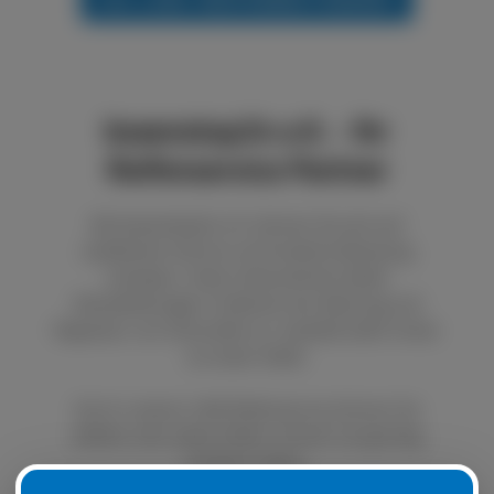
boxenstop24 e.K. - Ihr
Reifenservice Partner
Bei boxenstop24 e.K. können Sie sich auf
exzellenten Service und fundierte Beratung
verlassen. Unser Unternehmen bietet
Dienstleistungen im Bereich der Wartung und
Reparatur von Autoreifen an. Qualität steht immer
an erster Stelle.
Durch unseren LKW Reifenservice können Sie
defekte oder platte Reifen schnell und günstig
ersetzen lassen.
Natürlich ist es auch möglich, Ihre Sommer- oder