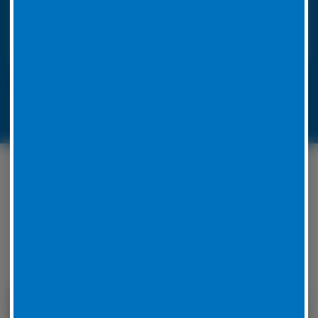
ausgestattet, um die Reparatur vor Ort
durchzuführen. Unsere Mitarbeiter werden für jedes
Problem eine Lösung zu finden.
LKW-Reifennotruf 06441 770 422
Unser Serviceangebot
rund um Ihren Reifen