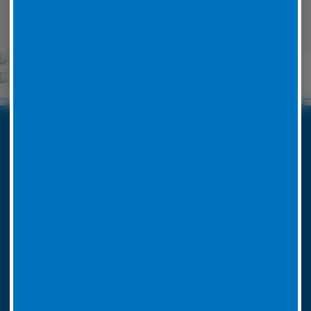
Wehrheim
Unsere Partner
Boxenstop24 e.K.
Erlenweg 24
35625 Hüttenberg
Tel. Nr. 06441 770 422