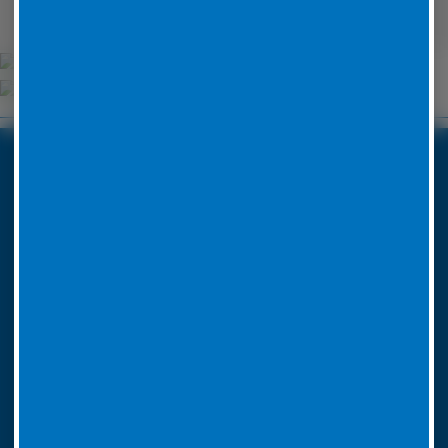
Unsere Partner
Boxenstop24 e.K.
Erlenweg 24
35625 Hüttenberg
Tel. Nr. 06441 770 422