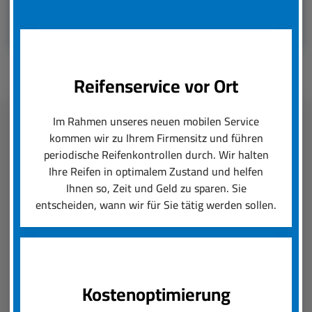
Reifenservice vor Ort
Im Rahmen unseres neuen mobilen Service
kommen wir zu Ihrem Firmensitz und führen
Fleetmanagement
periodische Reifenkontrollen durch. Wir halten
Ihre Reifen in optimalem Zustand und helfen
boxenstop24 e.K. übernimmt zuverlässig und
Ihnen so, Zeit und Geld zu sparen. Sie
schnell das Reifenmanagement Ihres Fuhrparks.
entscheiden, wann wir für Sie tätig werden sollen.
Ob saisonal bedingter Wechsel von Rädern und
Reifen oder die Konfiguration von Felgen und
Neureifen, wir setzen Ihre Reifenanforderungen
um und sorgen für einen reibungslosen Ablauf.
Kostenoptimierung
Der boxenstop24 e.K. Fleet Service ist das, was