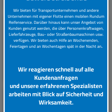
Wir bieten für Transportunternehmen und andere
Unternehmen mit eigener Flotte einen mobilen Rundum
Reifenservice.
Darüber hinaus kann unser Angebot von
LKW Reifenservice
Kunden genutzt werden, die über Personenkraftwagen,
Lieferfahrzeuge, Bau- oder Straßenbaumaschinen usw.
verfügen. Wir bieten auch Hilfe an Wochenenden,
Boxenstop24 e.K. Ihr Top-Lkw-Reifenservice. Wir
Feiertagen und an Wochentagen spät in der Nacht an
.
übernehmen für Sie verschiedene Tätigkeiten rund
um die Wartung, Pflege und Reparatur Ihrer Lkw
Reifen.
Wir reagieren schnell auf alle
Leistungsübersicht
Kundenanfragen
und unsere erfahrenen Spezialisten
arbeiten mit Blick auf Sicherheit und
Unsere Partner
Wirksamkeit.