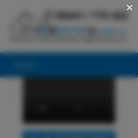
×
Menü
24h LKW-REIFENNOTDIENST