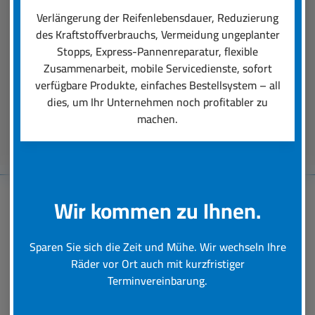
einen professionellen Räder-Rundumservice
Verlängerung der Reifenlebensdauer, Reduzierung
ausmacht. Unsere Dienstleistungen reichen von
des Kraftstoffverbrauchs, Vermeidung ungeplanter
der Auswahl der für den Einsatz perfekt
Stopps, Express-Pannenreparatur, flexible
passenden Reifen über deren Montage bis hin zu
Zusammenarbeit, mobile Servicedienste, sofort
schneller Hilfe bei einer Reifen-Panne.
verfügbare Produkte, einfaches Bestellsystem – all
dies, um Ihr Unternehmen noch profitabler zu
machen.
Beratungstermin vereinbaren
Wir kommen zu Ihnen.
Baumaschinen-
Reifenservice
Sparen Sie sich die Zeit und Mühe. Wir wechseln Ihre
Räder vor Ort auch mit kurzfristiger
Terminvereinbarung.
Schnelle und professionelle