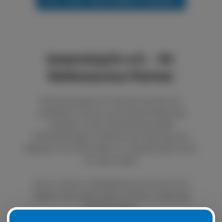
boxenstop24 e.K. - Ihr
Reifenservice Partner
Bei boxenstop24 e.K. können Sie sich auf
exzellenten Service und fundierte Beratung
verlassen. Unser Unternehmen bietet
Dienstleistungen im Bereich der Wartung und
Reparatur von Autoreifen an. Qualität steht immer
an erster Stelle.
Durch unseren LKW Reifenservice können Sie
defekte oder platte Reifen schnell und günstig
ersetzen lassen.
Natürlich ist es auch möglich, Ihre Sommer- oder