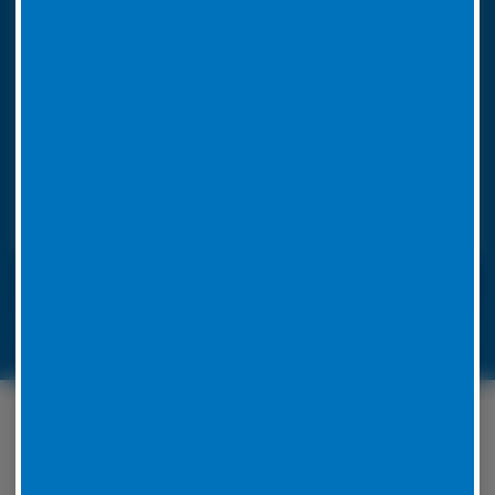
So funktioniert unser 24h LKW-Notdienst
Rufen Sie bei einer Reifenpanne einfach unsere
Notrufnummer an. Durch die Angabe Ihres
Standorts wissen wir, wohin unser
Pannendienstauto fahren muss. Es ist voll
ausgestattet, um die Reparatur vor Ort
durchzuführen. Unsere Mitarbeiter werden für jedes
Problem eine Lösung zu finden.
LKW-Reifennotruf 06441 770 422
Unser Serviceangebot