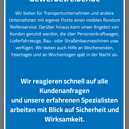
Leistungsübersicht
Wir bieten für Transportunternehmen und andere
Unternehmen mit eigener Flotte einen mobilen Rundum
Reifenservice.
Darüber hinaus kann unser Angebot von
Kunden genutzt werden, die über Personenkraftwagen,
LKW Reifenservice
Lieferfahrzeuge, Bau- oder Straßenbaumaschinen usw.
verfügen. Wir bieten auch Hilfe an Wochenenden,
Boxenstop24 e.K. Ihr Top-Lkw-Reifenservice. Wir
Feiertagen und an Wochentagen spät in der Nacht an
.
übernehmen für Sie verschiedene Tätigkeiten rund
um die Wartung, Pflege und Reparatur Ihrer Lkw
Reifen.
Wir reagieren schnell auf alle
Leistungsübersicht
Kundenanfragen
und unsere erfahrenen Spezialisten
arbeiten mit Blick auf Sicherheit und
Unsere Partner
Wirksamkeit.