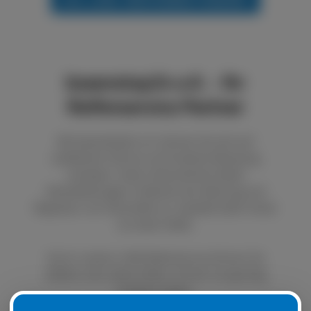
boxenstop24 e.K. - Ihr
Reifenservice Partner
Bei boxenstop24 e.K. können Sie sich auf
exzellenten Service und fundierte Beratung
verlassen. Unser Unternehmen bietet
Dienstleistungen im Bereich der Wartung und
Reparatur von Autoreifen an. Qualität steht immer
an erster Stelle.
Durch unseren LKW Reifenservice können Sie
defekte oder platte Reifen schnell und günstig
ersetzen lassen.
Natürlich ist es auch möglich, Ihre Sommer- oder