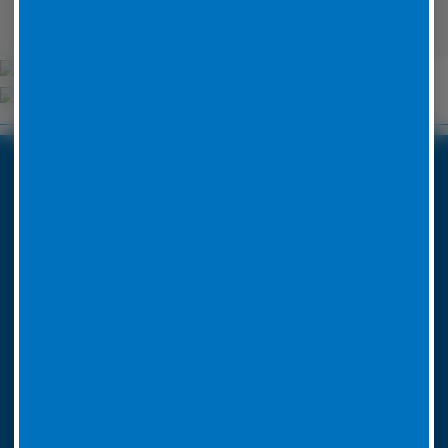
Unsere Partner
Boxenstop24 e.K.
Erlenweg 24
35625 Hüttenberg
Tel. Nr. 06441 770 422