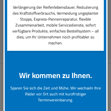
einen professionellen Räder-Rundumservice
Verlängerung der Reifenlebensdauer, Reduzierung
ausmacht. Unsere Dienstleistungen reichen von
des Kraftstoffverbrauchs, Vermeidung ungeplanter
der Auswahl der für den Einsatz perfekt
Stopps, Express-Pannenreparatur, flexible
passenden Reifen über deren Montage bis hin zu
Zusammenarbeit, mobile Servicedienste, sofort
schneller Hilfe bei einer Reifen-Panne.
verfügbare Produkte, einfaches Bestellsystem – all
dies, um Ihr Unternehmen noch profitabler zu
machen.
Beratungstermin vereinbaren
Wir kommen zu Ihnen.
Baumaschinen-
Sparen Sie sich die Zeit und Mühe. Wir wechseln Ihre
Reifenservice
Räder vor Ort auch mit kurzfristiger
Terminvereinbarung.
Schnelle und professionelle