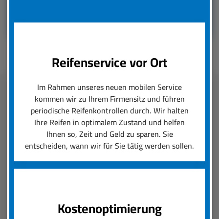
Reifenservice vor Ort
Im Rahmen unseres neuen mobilen Service
kommen wir zu Ihrem Firmensitz und führen
Fleetmanagement
periodische Reifenkontrollen durch. Wir halten
Ihre Reifen in optimalem Zustand und helfen
boxenstop24 e.K. übernimmt zuverlässig und
Ihnen so, Zeit und Geld zu sparen. Sie
schnell das Reifenmanagement Ihres Fuhrparks.
entscheiden, wann wir für Sie tätig werden sollen.
Ob saisonal bedingter Wechsel von Rädern und
Reifen oder die Konfiguration von Felgen und
Neureifen, wir setzen Ihre Reifenanforderungen
um und sorgen für einen reibungslosen Ablauf.
Kostenoptimierung
Der boxenstop24 e.K. Fleet Service ist das, was