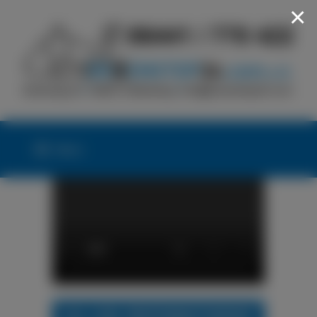
×
Menü
24h LKW-REIFENNOTDIENST