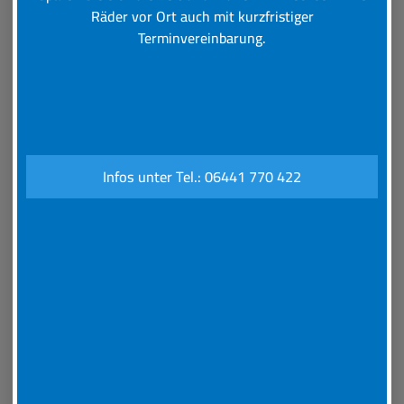
Räder vor Ort auch mit kurzfristiger
Baumaschinen-
Terminvereinbarung.
Reifenservice
Schnelle und professionelle
Reparatur und Wartung Ihrer
Infos unter Tel.: 06441 770 422
Baumaschinen-Bereifung
Robust und Zuverlässig
Die richtige Reifenwahl ist bei Baumaschinen extrem
wichtig und beeinflusst deren Leistung und
Wirtschaftlichkeit ganz entscheidend.