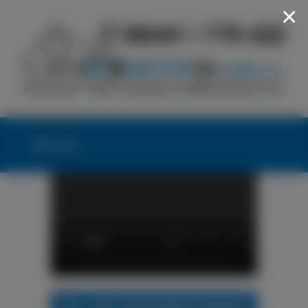
×
Menü
24h LKW-REIFENNOTDIENST