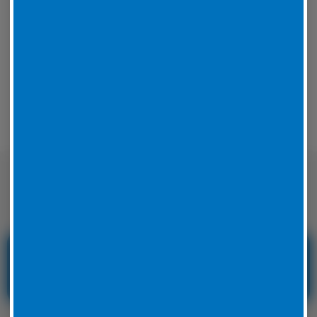
Reifenservice. Wir sind immer schnell und zuverlässig
für Sie zur Stelle!
Leistungsübersicht
Nicht nur auf der Straße sondern auch
auf der Rennstrecke sicher unterwegs