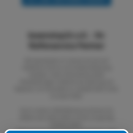
boxenstop24 e.K. - Ihr
Reifenservice Partner
Bei boxenstop24 e.K. können Sie sich auf
exzellenten Service und fundierte Beratung
verlassen. Unser Unternehmen bietet
Dienstleistungen im Bereich der Wartung und
Reparatur von Autoreifen an. Qualität steht immer
an erster Stelle.
Durch unseren LKW Reifenservice können Sie
defekte oder platte Reifen schnell und günstig
ersetzen lassen.
Natürlich ist es auch möglich, Ihre Sommer- oder