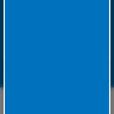
So funktioniert unser 24h LKW-Notdienst
Rufen Sie bei einer Reifenpanne einfach unsere
Notrufnummer an. Durch die Angabe Ihres
Standorts wissen wir, wohin unser
Pannendienstauto fahren muss. Es ist voll
ausgestattet, um die Reparatur vor Ort
durchzuführen. Unsere Mitarbeiter werden für jedes
Problem eine Lösung zu finden.
LKW-Reifennotruf 06441 770 422
Unser Serviceangebot