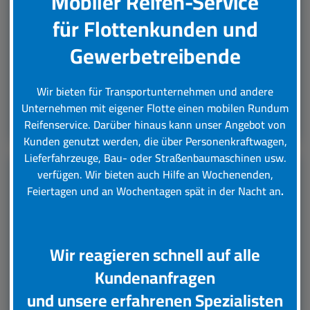
Mobiler Reifen-Service
für Flottenkunden und
Unser Reifenservice bietet verschiedene
Dienstleistungen an. Beispielsweise helfen wir
Gewerbetreibende
gerne bei der Montage neuer Autoreifen.
Überzeugen Sie sich selbst.
Wir bieten für Transportunternehmen und andere
Unternehmen mit eigener Flotte einen mobilen Rundum
Leistungsübersicht
Reifenservice.
Darüber hinaus kann unser Angebot von
Kunden genutzt werden, die über Personenkraftwagen,
Lieferfahrzeuge, Bau- oder Straßenbaumaschinen usw.
verfügen. Wir bieten auch Hilfe an Wochenenden,
Feiertagen und an Wochentagen spät in der Nacht an
.
LKW Reifenservice
Boxenstop24 e.K. Ihr Top-Lkw-Reifenservice. Wir
übernehmen für Sie verschiedene Tätigkeiten rund
Wir reagieren schnell auf alle
um die Wartung, Pflege und Reparatur Ihrer Lkw
Kundenanfragen
Reifen.
und unsere erfahrenen Spezialisten