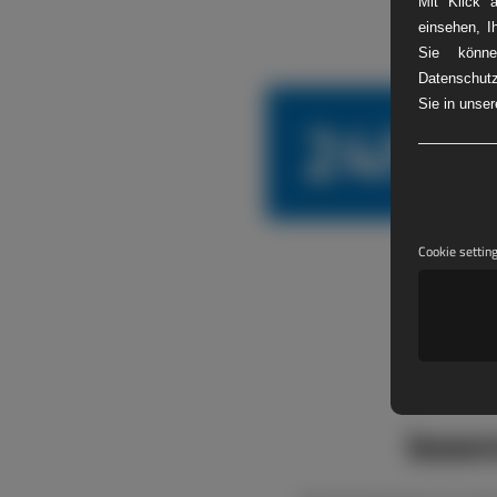
Mit Klick 
einsehen, I
Sie könne
Datenschutz
24h L
Sie in unse
Cookie settin
boxen