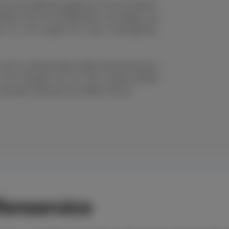
nell das Reifenmanagement Ihres Fuhrparks.
eifen oder die Konfiguration von Felgen und
en um und sorgen für einen reibungslosen
s einen professionellen Räder-Rundumservice
n der Auswahl der für den Einsatz perfekt
chneller Hilfe bei einer Reifen-Panne.
enservice