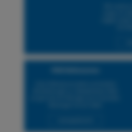
Mit unserem 
sorgen wir daf
möglich wieder 
24h Rei
Lei
PKW Reifenservice
Unser Reifenservice bietet verschiedene
Dienstleistungen an. Beispielsweise helfen
wir gerne bei der Montage neuer Autoreifen.
Überzeugen Sie sich selbst.
Leistungsübersicht