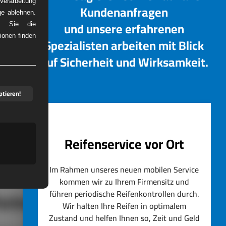
erarbeitung
Kundenanfragen
ge ablehnen.
und unsere erfahrenen
em Sie die
ionen finden
Spezialisten arbeiten mit Blick
DIENST
auf Sicherheit und Wirksamkeit.
ptieren!
Reifenservice vor Ort
Im Rahmen unseres neuen mobilen Service
kommen wir zu Ihrem Firmensitz und
führen periodische Reifenkontrollen durch.
artner
Wir halten Ihre Reifen in optimalem
Zustand und helfen Ihnen so, Zeit und Geld