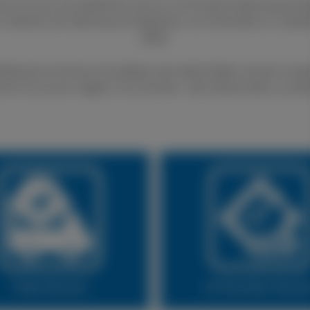
nen Sie sich auf exzellenten Service und fundierte Beratung ver
 im Bereich der Wartung und Reparatur von Autoreifen an. Qualit
Stelle.
fenservice können Sie defekte oder platte Reifen schnell und gü
lich ist es auch möglich, Ihre Sommer- oder Winterreifen zu wec
Fleet Service
24 Stunden Servi