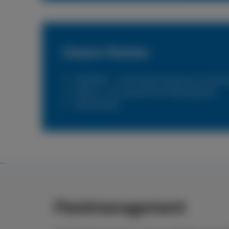
Unsere Partner
PNEUNET – das Flottennetzwerk für alle N
Reifen 1+ Ihr persönlicher Reifenexperte
DKV Mobility
Fleetmanagement