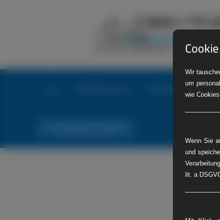
Cookie
Wir tauschen
um personal
Home
LKW-Reifenservice
LKW-Reifennotdienst
wie Cookies
Tel. Nr. 06441 770 422
Wenn Sie au
und speiche
Verarbeitung
lit. a DSGVO