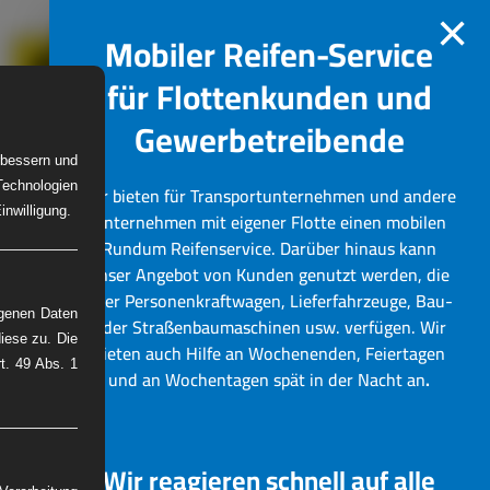
×
Mobiler Reifen-Service
für Flottenkunden und
Gewerbetreibende
erbessern und
Technologien
Wir bieten für Transportunternehmen und andere
W-Reifenservice
Bilder
nwilligung.
Unternehmen mit eigener Flotte einen mobilen
Rundum Reifenservice.
Darüber hinaus kann
unser Angebot von Kunden genutzt werden, die
über Personenkraftwagen, Lieferfahrzeuge, Bau-
ogenen Daten
oder Straßenbaumaschinen usw. verfügen. Wir
iese zu. Die
bieten auch Hilfe an Wochenenden, Feiertagen
rt. 49 Abs. 1
und an Wochentagen spät in der Nacht an
.
Wir reagieren schnell auf alle