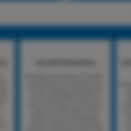
nst
24h LKW-Pannendienst
So 
n
Wir bieten einen mobilen 24-Stunden-
LKW-
Pannendienst für die Reparatur Ihres
Rufe
nden
Lkw oder Anhängers unterwegs oder
un
 Wir
vor Ort. Viele Probleme können wir
An
er
direkt vor Ort lösen. So kommen Sie
woh
schnell und sicher wieder auf die
mus
er
Straße, ohne erst in die Werkstatt
R
, so
fahren zu müssen. Ist eine sofortige
Un