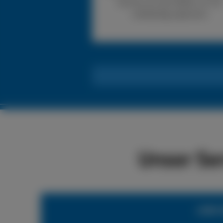
können wir den Reifen vor Ort
vollständig reparieren.
Unser Se
LKW-R