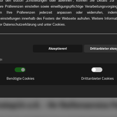
auf den Button „Einstellungen oder ablehnen“, können Sie Details zur V
hre Präferenzen einstellen sowie einwilligungspflichtige Verarbeitungsvorgän
n Ihre Präferenzen jederzeit anpassen oder widerrufen, ind
einstellungen innerhalb des Footers der Webseite aufrufen. Weitere Informat
KW-REIFENNOT
rer Datenschutzerklärung und unter Cookies.
Akzeptieren!
Drittanbieter akze
gs:
Benötigte Cookies
Drittanbieter Cookies
stop24 e.K. - Ihr Reifenservice P