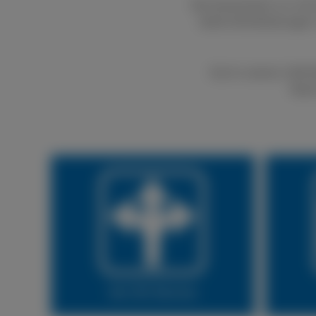
Bei boxenstop24 e.K. kön
bietet Dienstleistungen
Durch unseren LKW Rei
Natür
Vor Ort Service