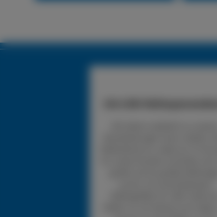
24h LKW-Reifenpannendie
Wir bieten zusätzlich zu unsere
Dienstleistungen einen mobilen 
Reifendienst an, wobei wir 24 Stu
für unsere Kunden erreichbar sind.
greifen auf ein großes Reifenlag
zurück, mit verschiedensten
Reifengrößen für LKW. Sollte d
Reifen nur ein kleines Loch haben