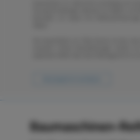
boxenstop24 e.K. übernimmt zuverlässig und sch
Ob saisonal bedingter Wechsel von Rädern und R
Neureifen, wir setzen Ihre Reifenanforderung
Ablauf.
Der boxenstop24 e.K. Fleet Service ist das, wa
ausmacht. Unsere Dienstleistungen reichen vo
passenden Reifen über deren Montage bis hin zu s
Beratungstermin vereinbaren
Baumaschinen-Reif