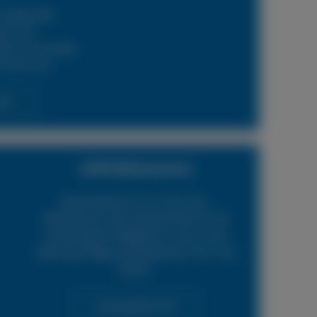
 regionalen
ern und
en wir schnelle
 Ihren Lkw.
cht
LKW Reifenservice
Boxenstop24 e.K. Ihr Top-Lkw-
Reifenservice. Wir übernehmen für Sie
verschiedene Tätigkeiten rund um die
Wartung, Pflege und Reparatur Ihrer Lkw
Reifen.
Leistungsübersicht