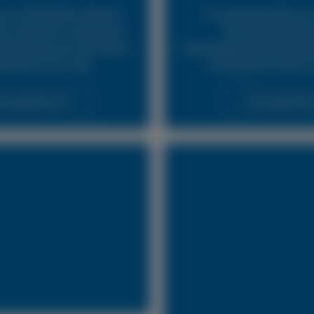
24h LKW Reifennotdienst
In Zusammenarbeit mit
ür, dass Sie so schnell wie
Pannendienstleist
fahrbereit sind. Wir bieten
Abschleppunternehmen biet
fenservice für LKW.
und bequeme Hilfe für
stungsübersicht
Leistungsübersi