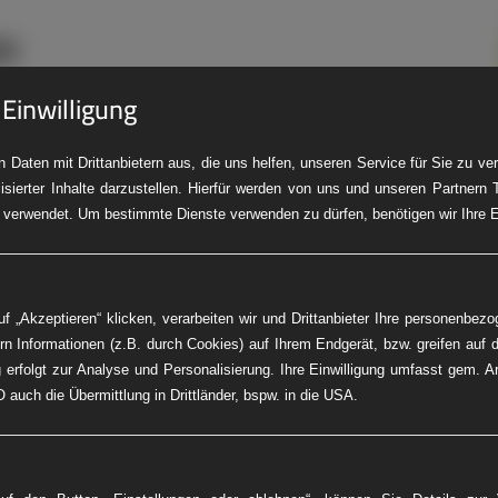
 Einwilligung
 Daten mit Drittanbietern aus, die uns helfen, unseren Service für Sie zu v
isierter Inhalte darzustellen. Hierfür werden von uns und unseren Partnern 
LKW-Pannendienst
Baumaschinen-Service
Fleet Service
PK
 verwendet. Um bestimmte Dienste verwenden zu dürfen, benötigen wir Ihre Ei
f „Akzeptieren“ klicken, verarbeiten wir und Drittanbieter Ihre personenbez
rn Informationen (z.B. durch Cookies) auf Ihrem Endgerät, bzw. greifen auf d
 erfolgt zur Analyse und Personalisierung. Ihre Einwilligung umfasst gem. A
 auch die Übermittlung in Drittländer, bspw. in die USA.