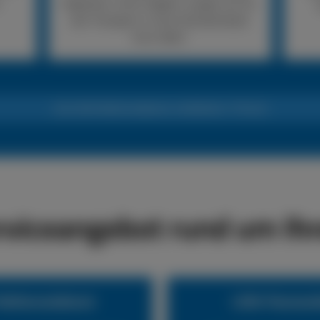
Reparatur nicht möglich, sorgen wir für
den Transport in eine Fachwerkstatt
Ihrer Wahl.
24h LKW-Reifennotdienst +49 (0) 6441 770 422
rviceangebot rund um Ihr
eifennotdienst
LKW-Pannend