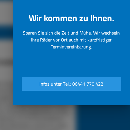
Wir kommen zu Ihnen.
Sparen Sie sich die Zeit und Mühe. Wir wechseln
Ihre Räder vor Ort auch mit kurzfristiger
Terminvereinbarung.
funktioniert unser 24h LKW-
Notdienst
n Sie bei einer Reifenpanne einfach
Infos unter Tel.: 06441 770 422
sere Notrufnummer an. Durch die
gabe Ihres Standorts wissen wir,
in unser Pannendienstauto fahren
s. Es ist voll ausgestattet, um die
eparatur vor Ort durchzuführen.
sere Mitarbeiter werden für jedes