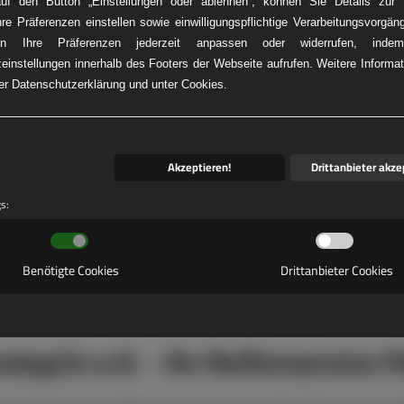
auf den Button „Einstellungen oder ablehnen“, können Sie Details zur V
hre Präferenzen einstellen sowie einwilligungspflichtige Verarbeitungsvorgän
n Ihre Präferenzen jederzeit anpassen oder widerrufen, ind
einstellungen innerhalb des Footers der Webseite aufrufen. Weitere Informat
KW-REIFENNOT
rer Datenschutzerklärung und unter Cookies.
Akzeptieren!
Drittanbieter akze
gs:
Benötigte Cookies
Drittanbieter Cookies
stop24 e.K. - Ihr Reifenservice P