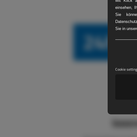
Mit Klick 
einsehen, I
Sie könne
Datenschutz
24h L
Sie in unse
Cookie settin
boxen