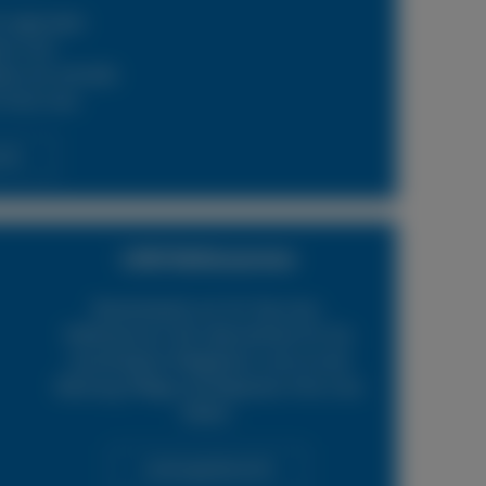
 regionalen
ern und
en wir schnelle
 Ihren Lkw.
cht
LKW Reifenservice
Boxenstop24 e.K. Ihr Top-Lkw-
Reifenservice. Wir übernehmen für Sie
verschiedene Tätigkeiten rund um die
Wartung, Pflege und Reparatur Ihrer Lkw
Reifen.
Leistungsübersicht