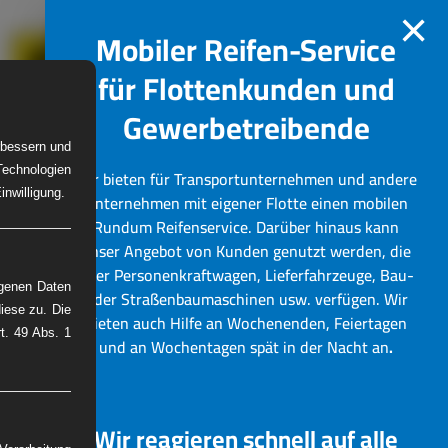
×
Mobiler Reifen-Service
für Flottenkunden und
Gewerbetreibende
erbessern und
Technologien
Wir bieten für Transportunternehmen und andere
W-Reifenservice
Bilder
nwilligung.
Unternehmen mit eigener Flotte einen mobilen
Rundum Reifenservice.
Darüber hinaus kann
unser Angebot von Kunden genutzt werden, die
über Personenkraftwagen, Lieferfahrzeuge, Bau-
ogenen Daten
oder Straßenbaumaschinen usw. verfügen. Wir
iese zu. Die
bieten auch Hilfe an Wochenenden, Feiertagen
rt. 49 Abs. 1
und an Wochentagen spät in der Nacht an
.
Wir reagieren schnell auf alle