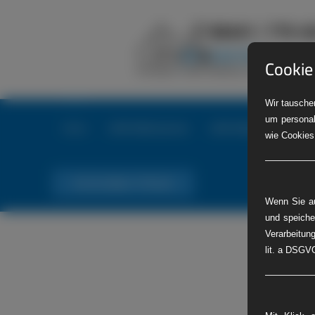
Cookie
Wir tauschen
um personal
Home
LKW-Reifenservice
LKW-Reifennotdienst
wie Cookies
Tel. Nr. 06441 770 422
Wenn Sie au
und speiche
Verarbeitung
lit. a DSGVO