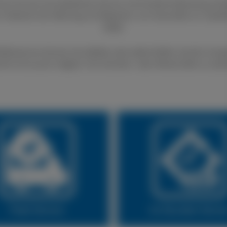
nen Sie sich auf exzellenten Service und fundierte Beratung ver
 im Bereich der Wartung und Reparatur von Autoreifen an. Qualit
Stelle.
fenservice können Sie defekte oder platte Reifen schnell und gü
lich ist es auch möglich, Ihre Sommer- oder Winterreifen zu wec
Fleet Service
24 Stunden Servi