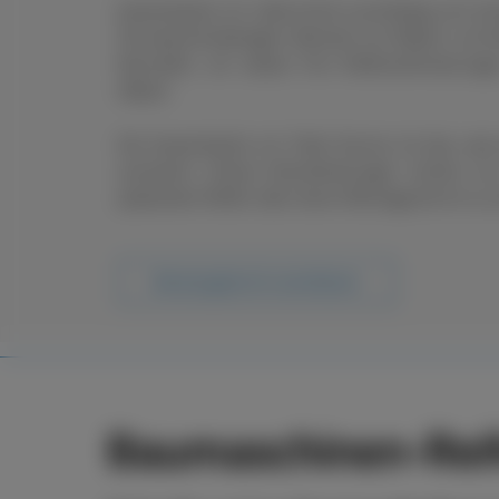
boxenstop24 e.K. übernimmt zuverlässig und sch
Ob saisonal bedingter Wechsel von Rädern und R
Neureifen, wir setzen Ihre Reifenanforderung
Ablauf.
Der boxenstop24 e.K. Fleet Service ist das, wa
ausmacht. Unsere Dienstleistungen reichen vo
passenden Reifen über deren Montage bis hin zu s
Beratungstermin vereinbaren
Baumaschinen-Reif