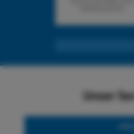
können wir den Reifen vor Ort
vollständig reparieren.
Unser Se
LKW-R