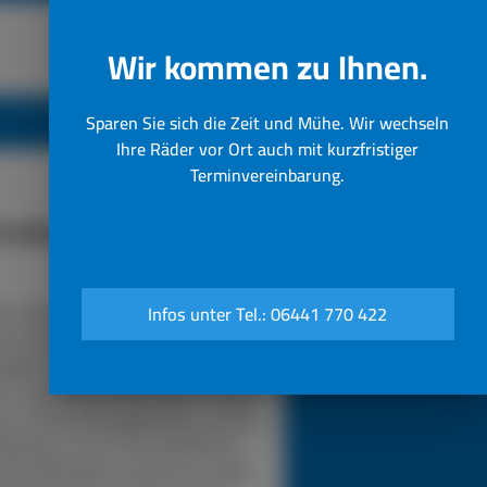
Wir kommen zu Ihnen.
Sparen Sie sich die Zeit und Mühe. Wir wechseln
Ihre Räder vor Ort auch mit kurzfristiger
Terminvereinbarung.
funktioniert unser 24h LKW-
Notdienst
n Sie bei einer Reifenpanne einfach
Infos unter Tel.: 06441 770 422
sere Notrufnummer an. Durch die
gabe Ihres Standorts wissen wir,
in unser Pannendienstauto fahren
s. Es ist voll ausgestattet, um die
eparatur vor Ort durchzuführen.
sere Mitarbeiter werden für jedes