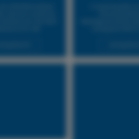
24h LKW Reifennotdienst
In Zusammenarbeit mit
ür, dass Sie so schnell wie
Pannendienstleist
fahrbereit sind. Wir bieten
Abschleppunternehmen biet
fenservice für LKW.
und bequeme Hilfe für
stungsübersicht
Leistungsübersi