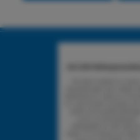
24h LKW-Reifenpannendie
Wir bieten zusätzlich zu unsere
Dienstleistungen einen mobilen 
Reifendienst an, wobei wir 24 Stu
für unsere Kunden erreichbar sind.
greifen auf ein großes Reifenlag
zurück, mit verschiedensten
Reifengrößen für LKW. Sollte d
Reifen nur ein kleines Loch haben