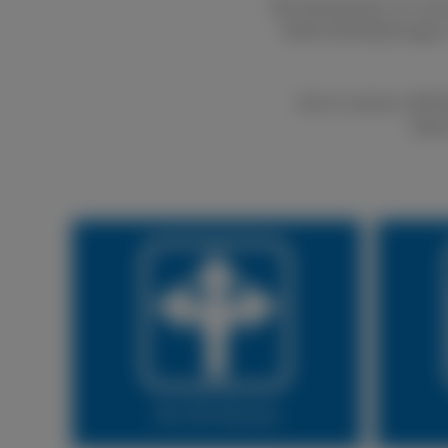
Bei boxenstop24 e.K. kön
bietet Dienstleistungen
Durch unseren LKW Rei
Natür
Vor Ort Service