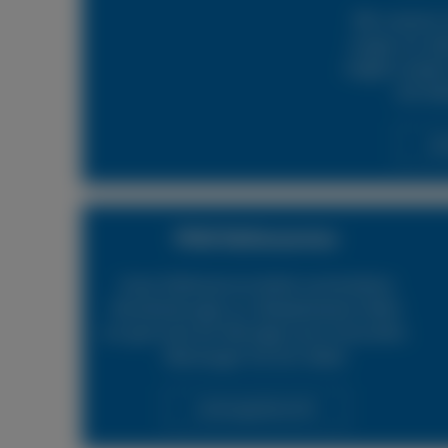
Mit unserem 
sorgen wir daf
möglich wieder 
24h Rei
Lei
PKW Reifenservice
Unser Reifenservice bietet verschiedene
Dienstleistungen an. Beispielsweise helfen
wir gerne bei der Montage neuer Autoreifen.
Überzeugen Sie sich selbst.
Leistungsübersicht