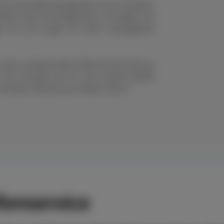
nell das Reifenmanagement Ihres Fuhrparks.
eifen oder die Konfiguration von Felgen und
en um und sorgen für einen reibungslosen
s einen professionellen Räder-Rundumservice
n der Auswahl der für den Einsatz perfekt
chneller Hilfe bei einer Reifen-Panne.
enservice