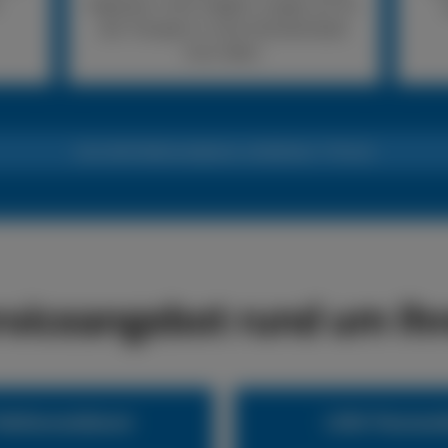
Reparatur nicht möglich, sorgen wir für
den Transport in eine Fachwerkstatt
Ihrer Wahl.
24h LKW-Reifennotdienst +49 (0) 6441 770 422
rviceangebot rund um Ihr
eifennotdienst
LKW-Pannend