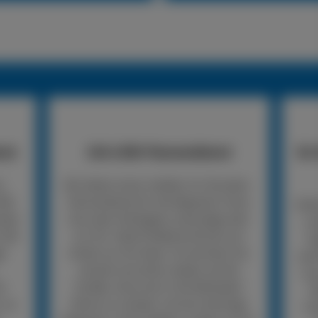
nst
24h LKW-Pannendienst
So 
n
Wir bieten einen mobilen 24-Stunden-
LKW-
Pannendienst für die Reparatur Ihres
Rufe
nden
Lkw oder Anhängers unterwegs oder
un
 Wir
vor Ort. Viele Probleme können wir
An
er
direkt vor Ort lösen. So kommen Sie
woh
schnell und sicher wieder auf die
mus
er
Straße, ohne erst in die Werkstatt
R
, so
fahren zu müssen. Ist eine sofortige
Un