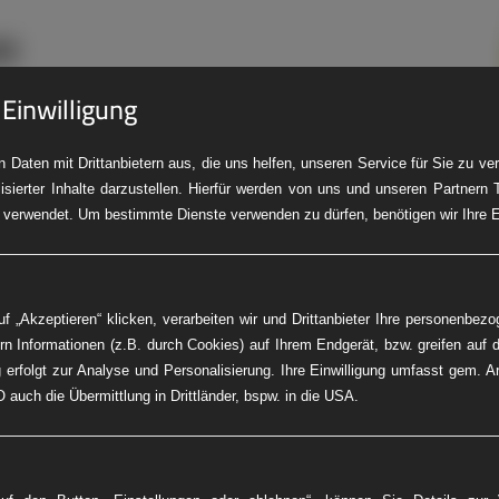
 Einwilligung
 Daten mit Drittanbietern aus, die uns helfen, unseren Service für Sie zu v
isierter Inhalte darzustellen. Hierfür werden von uns und unseren Partnern 
LKW-Pannendienst
Baumaschinen-Service
Fleet Service
PK
 verwendet. Um bestimmte Dienste verwenden zu dürfen, benötigen wir Ihre Ei
f „Akzeptieren“ klicken, verarbeiten wir und Drittanbieter Ihre personenbez
rn Informationen (z.B. durch Cookies) auf Ihrem Endgerät, bzw. greifen auf d
 erfolgt zur Analyse und Personalisierung. Ihre Einwilligung umfasst gem. A
 auch die Übermittlung in Drittländer, bspw. in die USA.