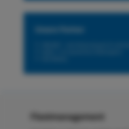
Unsere Partner
PNEUNET – das Flottennetzwerk für alle N
Reifen 1+ Ihr persönlicher Reifenexperte
DKV Mobility
Fleetmanagement