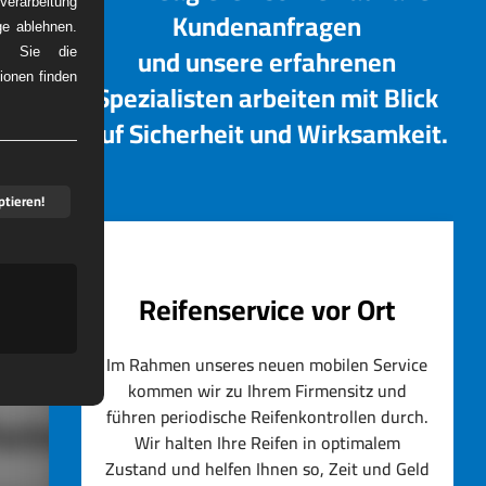
erarbeitung
Kundenanfragen
ge ablehnen.
und unsere erfahrenen
em Sie die
ionen finden
Spezialisten arbeiten mit Blick
DIENST
auf Sicherheit und Wirksamkeit.
ptieren!
Reifenservice vor Ort
Im Rahmen unseres neuen mobilen Service
kommen wir zu Ihrem Firmensitz und
führen periodische Reifenkontrollen durch.
artner
Wir halten Ihre Reifen in optimalem
Zustand und helfen Ihnen so, Zeit und Geld